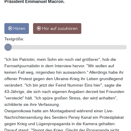
Präsident Emmanuel Macron.
Hören
Hör auf zuzuhören
Textgröße:
"Ich bin Patriotin, mein Sohn ein noch viel größerer", hob die
Fernsehjournalistin in dem Interview hervor. "Wir wollen auf
keinen Fall weg, nirgendwo hin auswandern." Allerdings habe ihr
offener Protest gegen den Ukraine-Krieg ihr Leben grundlegend
verändert. "Ich bin jetzt der Feind Nummer Eins hier", sagte die
43-Jährige, die sich nach eigenen Angaben derzeit bei Freunden
"versteckt" hält. "Ich spüre großen Stress, der wird anhalten",
schilderte sie ihre Verfassung.
Owsjannikowa hatte am Montagabend während einer Live-
Nachrichtensendung des Senders Perwy Kanal ein Protestplakat
gegen Krieg und Lügenpropaganda in die Kamera gehalten.
Darauf stand: "Stoppt den Krieg. Glaubt der Propaganda nicht.