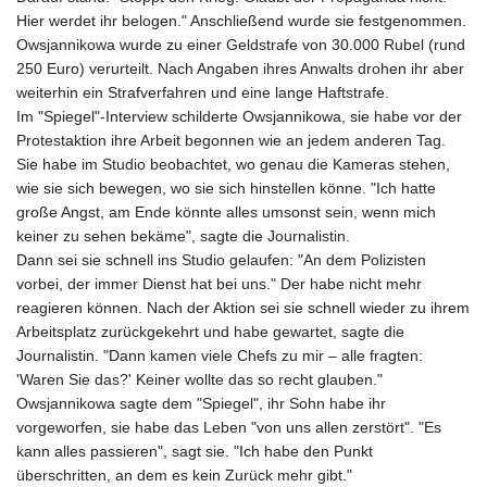
Hier werdet ihr belogen." Anschließend wurde sie festgenommen.
Owsjannikowa wurde zu einer Geldstrafe von 30.000 Rubel (rund
250 Euro) verurteilt. Nach Angaben ihres Anwalts drohen ihr aber
weiterhin ein Strafverfahren und eine lange Haftstrafe.
Im "Spiegel"-Interview schilderte Owsjannikowa, sie habe vor der
Protestaktion ihre Arbeit begonnen wie an jedem anderen Tag.
Sie habe im Studio beobachtet, wo genau die Kameras stehen,
wie sie sich bewegen, wo sie sich hinstellen könne. "Ich hatte
große Angst, am Ende könnte alles umsonst sein, wenn mich
keiner zu sehen bekäme", sagte die Journalistin.
Dann sei sie schnell ins Studio gelaufen: "An dem Polizisten
vorbei, der immer Dienst hat bei uns." Der habe nicht mehr
reagieren können. Nach der Aktion sei sie schnell wieder zu ihrem
Arbeitsplatz zurückgekehrt und habe gewartet, sagte die
Journalistin. "Dann kamen viele Chefs zu mir – alle fragten:
'Waren Sie das?' Keiner wollte das so recht glauben."
Owsjannikowa sagte dem "Spiegel", ihr Sohn habe ihr
vorgeworfen, sie habe das Leben "von uns allen zerstört". "Es
kann alles passieren", sagt sie. "Ich habe den Punkt
überschritten, an dem es kein Zurück mehr gibt."