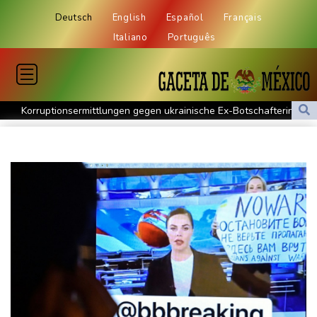
Deutsch
English
Español
Français
Italiano
Português
Korruptionsermittlungen gegen ukrainische Ex-Botschafterin in
den USA
Wahl-O-Mat zu Landtagswahl in Sachsen-Anhalt gestartet
Bundesverfassungsgericht: Bundestag muss "zeitnah" über
Wahleinsprüche entscheiden
KI-Boom: Siemens verzeichnet Rekord bei Auftragseingang und
deutliche Gewinnzuwachs
Frau aus Berliner Kleingartenvorstand soll fast eine Million Euro
veruntreut haben
Zahl deutscher Azubis sinkt deutlich - Anstieg bei ausländischen
Auszubildenden