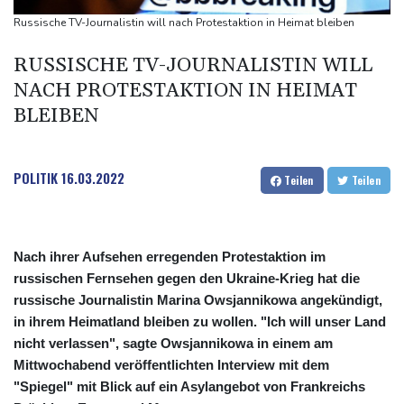
Frau fällt bei Gewitter von Motorboot in Bodensee und stirbt
Russische TV-Journalistin will nach Protestaktion in Heimat bleiben
Rüstungsbetrieb in Bayern ausgespäht: Mutmaßlicher Agent
RUSSISCHE TV-JOURNALISTIN WILL
festgenommen
NACH PROTESTAKTION IN HEIMAT
Myanmars Ex-General Min Aung Hlaing zu erstem Besuch in
BLEIBEN
Thailand als Präsident
Drohnenabwehr: Grüne fordern "klare Zuständigkeiten" - SPD
sieht Behörden gestärkt
POLITIK
16.03.2022
Teilen
Teilen
Nach ihrer Aufsehen erregenden Protestaktion im
russischen Fernsehen gegen den Ukraine-Krieg hat die
russische Journalistin Marina Owsjannikowa angekündigt,
in ihrem Heimatland bleiben zu wollen. "Ich will unser Land
nicht verlassen", sagte Owsjannikowa in einem am
Mittwochabend veröffentlichten Interview mit dem
"Spiegel" mit Blick auf ein Asylangebot von Frankreichs