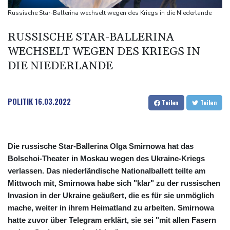
Trump verzichtet offenbar vorerst auf Angriffe auf Iran: "Halten
Russische Star-Ballerina wechselt wegen des Kriegs in die Niederlande
uns zurück"
RUSSISCHE STAR-BALLERINA
Trauer um Jorge Messi: Fußballstar Lionel Messi nimmt Abschied
WECHSELT WEGEN DES KRIEGS IN
von seinem Vater
DIE NIEDERLANDE
Nowitzki trauert um ersten NBA-Coach Nelson: "RIP, Legende"
Neuer Waldbrand in Südfrankreich: Mehr als 200
Feuerwehrleute im Einsatz
POLITIK
16.03.2022
Teilen
Teilen
Die russische Star-Ballerina Olga Smirnowa hat das
Bolschoi-Theater in Moskau wegen des Ukraine-Kriegs
verlassen. Das niederländische Nationalballett teilte am
Mittwoch mit, Smirnowa habe sich "klar" zu der russischen
Invasion in der Ukraine geäußert, die es für sie unmöglich
mache, weiter in ihrem Heimatland zu arbeiten. Smirnowa
hatte zuvor über Telegram erklärt, sie sei "mit allen Fasern