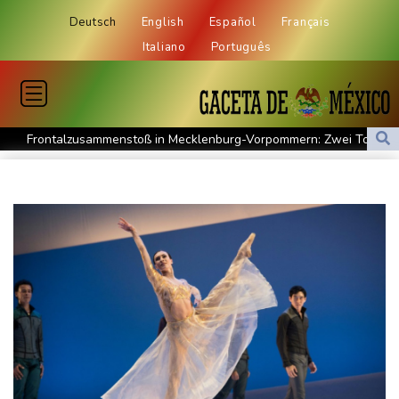
Deutsch
English
Español
Français
Italiano
Português
Frontalzusammenstoß in Mecklenburg-Vorpommern: Zwei Tote
und drei Schwerverletzte
2025 verunglückte alle 18 Minuten ein Kind im Straßenverkehr -
mehr Todesfälle
Auto gerät in Gegenverkehr: Drei Frauen sterben bei
Verkehrsunfall in Bayern
80-Jährige stirbt bei heftigem Waldbrand in Kanada
Westeuropa erlebt heißesten Juni und Juli seit Beginn der
Aufzeichnungen
Datenbank: 2025 starben weltweit 350 humanitäre Helfer - 186
davon im Gazastreifen