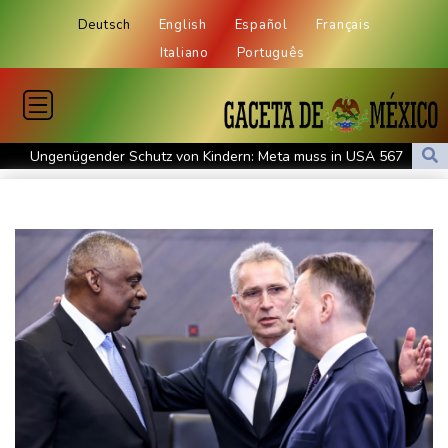
Deutsch
English
Español
Français
Italiano
Português
Ungenügender Schutz von Kindern: Meta muss in USA 567
Millionen Dollar zahlen
Regierung und Opposition in Venezuela beginnen offiziellen
Dialog - ohne Machado
USA wollen bei Visa-Anträgen offenbar Online-Aktivitäten noch
stärker überprüfen
Röwekamp: Innenministerium muss zentral für Drohnenabwehr
zuständig sein
Trump unternimmt neuen Vorstoß im Streit um US-
Staatsbürgerschaft
Erdogan reist zu Dreier-Gipfel mit Pakistan nach Saudi-Arabien