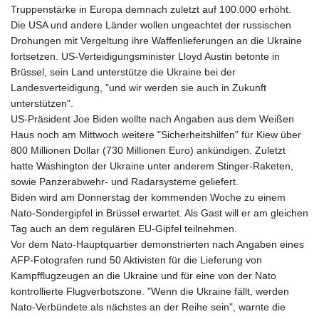
Truppenstärke in Europa demnach zuletzt auf 100.000 erhöht.
Die USA und andere Länder wollen ungeachtet der russischen
Drohungen mit Vergeltung ihre Waffenlieferungen an die Ukraine
fortsetzen. US-Verteidigungsminister Lloyd Austin betonte in
Brüssel, sein Land unterstütze die Ukraine bei der
Landesverteidigung, "und wir werden sie auch in Zukunft
unterstützen".
US-Präsident Joe Biden wollte nach Angaben aus dem Weißen
Haus noch am Mittwoch weitere "Sicherheitshilfen" für Kiew über
800 Millionen Dollar (730 Millionen Euro) ankündigen. Zuletzt
hatte Washington der Ukraine unter anderem Stinger-Raketen,
sowie Panzerabwehr- und Radarsysteme geliefert.
Biden wird am Donnerstag der kommenden Woche zu einem
Nato-Sondergipfel in Brüssel erwartet. Als Gast will er am gleichen
Tag auch an dem regulären EU-Gipfel teilnehmen.
Vor dem Nato-Hauptquartier demonstrierten nach Angaben eines
AFP-Fotografen rund 50 Aktivisten für die Lieferung von
Kampfflugzeugen an die Ukraine und für eine von der Nato
kontrollierte Flugverbotszone. "Wenn die Ukraine fällt, werden
Nato-Verbündete als nächstes an der Reihe sein", warnte die