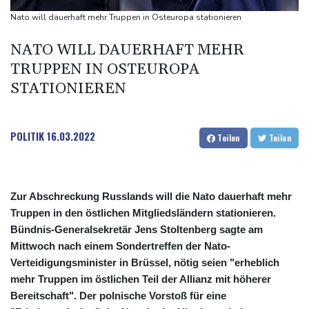
58 Soldaten im Jemen bei Huthi-Angriffen getötet - Regierung
Nato will dauerhaft mehr Truppen in Osteuropa stationieren
kündigt Vergeltung an
NATO WILL DAUERHAFT MEHR
UEFA hält an FIFA-Boykott fest - CAF hält zu Infantino
TRUPPEN IN OSTEUROPA
Jemen: 38 Soldaten bei Huthi-Angriffen getötet - Regierung
STATIONIEREN
kündigt Vergeltung an
Mindestens zwei Tote bei Bombenexplosion in Kleinbus nahe
Damaskus
POLITIK
16.03.2022
Teilen
Teilen
Zur Abschreckung Russlands will die Nato dauerhaft mehr
Truppen in den östlichen Mitgliedsländern stationieren.
Bündnis-Generalsekretär Jens Stoltenberg sagte am
Mittwoch nach einem Sondertreffen der Nato-
Verteidigungsminister in Brüssel, nötig seien "erheblich
mehr Truppen im östlichen Teil der Allianz mit höherer
Bereitschaft". Der polnische Vorstoß für eine