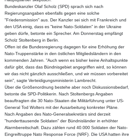
Bundeskanzler Olaf Scholz (SPD) sprach sich nach
Regierungsangaben ebenfalls gegen eine solche
"Friedensmission" aus. Der Kanzler sei sich mit Frankreich und
den USA einig, dass es "keine Nato-Soldaten" in der Ukraine
geben dürfe, betonte ein Sprecher. Am Donnerstag empfängt
Scholz Stoltenberg in Berlin.
Offen ist die Bundesregierung dagegen für eine Erhöhung der
Nato-Truppenstärke in den östlichen Mitgliedsländern in den
kommenden Jahren. "Auch wenn es bisher keine Anhaltspunkte
dafür gibt, dass das Bündnisgebiet angegriffen wird, so können
wir das nicht gänzlich ausschließen, und wir müssen vorbereitet
sein", sagte Verteidigungsministerin Lambrecht.
Über die Größenordnung bestehe aber noch Diskussionsbedarf,
betonte die SPD-Politikerin. Nach Stoltenbergs Angaben
beauftragten die 30 Nato-Staaten die Militärführung unter US-
General Tod Wolters mit der Ausarbeitung konkreter Pläne.
Nach Angaben des Nato-Generalsekretärs sind derzeit
"hunderttausende Soldaten" der Bündnisländer in erhöhter
Alarmbereitschaft. Dazu zählen rund 40.000 Soldaten der Nato-
Eingreiftruppe Nato Response Force (NRF). Die USA hatten ihre