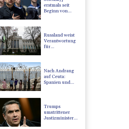
erstmals seit
Beginn von
Ukraine-Krieg
nach Serbien
gereist
Russland weist
Verantwortung
für
Drohnenvorfall
an Leipziger
Flughafen zurück
Nach Andrang
auf Ceuta:
Spanien und
Italien streiten
über
Grenzkontrollen
Trumps
umstrittener
Justizminister
Blanche kurz vor