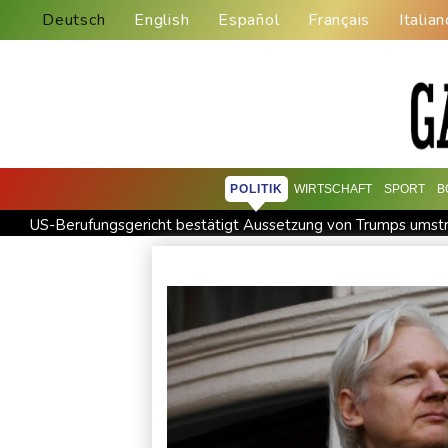
Deutsch
English
Español
Français
Italian
POLITIK
WIRTSCHAFT
SPORT
B
US-Berufungsgericht bestätigt Aussetzung von Trumps umstr
Niewiadoma fährt am Mont Ventoux ins Gelbe Trikot
Trum
Peru und Mexiko nehmen diplomatische Beziehungen wieder
Saudi-Arabien, Türkei und Pakistan schließen inmitten von I
Xiaomi Skynomad: N70 und N90 erhöhen den Druck auf Euro