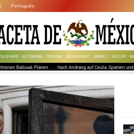
o
Português
OULEVARD
AUTOMOBIL
TECHNIK
GESUNDHEIT
UMWELT
KULTUR
B
ittenen Ballsaal-Plänen
Nach Andrang auf Ceuta: Spanien und I
ps umstrittener Justizminister Blanche kurz vor der Bestätigung 
 auf
"Steile Lernkurve": Kretschmann lobt Amtsführung von M
ran-Krieg Verteidigungsabkommen
Polizei entdeckt Cannabispla
pas SUV-Markt