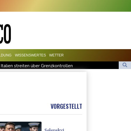
ILDUNG
WISSENSWERTES
WETTER
talien streiten über Grenzkontrollen
im Senat
erz
US-Unternehmen bauen im Juli Arbeitsplätze ab
ntage mit mehr als 900 Pflanzen in Kerpen - Festnahme
VORGESTELLT
Selenskyj