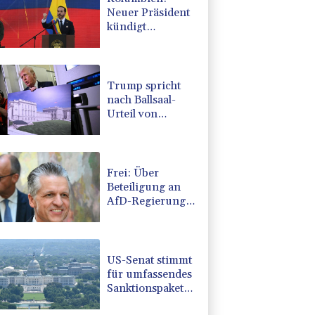
Neuer Präsident
kündigt
"unermüdlichen"
Kampf gegen
Drogengewalt an
Trump spricht
nach Ballsaal-
Urteil von
"nationaler
Schande"
Frei: Über
Beteiligung an
AfD-Regierung
entscheidet nicht
CDU in Sachsen-
Anhalt
US-Senat stimmt
für umfassendes
Sanktionspaket
gegen Russland