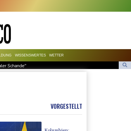
ILDUNG
WISSENSWERTES
WETTER
naler Schande"
nicht CDU in Sachsen-Anhalt
efall- und Übergangslösungen
s Kolumbiens Präsident vereidigt
ic
VORGESTELLT
Kolumbien: