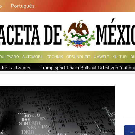
o
Português
OULEVARD
AUTOMOBIL
TECHNIK
GESUNDHEIT
UMWELT
KULTUR
B
t für Lastwagen
Trump spricht nach Ballsaal-Urteil von "natio
hrzehnt
Frei: Über Beteiligung an AfD-Regierung entscheidet 
sland
"Rente mit 63": Unionsfraktionschef Frei offen für Härt
gen Falschinformationen
Rechter Hardliner De la Espriella al
rstmals seit Beginn von Ukraine-Krieg in Serbien - Treffen mit Vuc