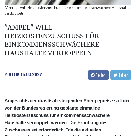
explodiert
"Ampel" will Heizkostenzuschuss für einkommensschwächere Haushalte
Bundesanwaltschaft übernimmt Ermittlungen zu Sprengstoff-
verdoppeln
Drohne in Leipzig
"AMPEL" WILL
42,2 Grad: Allzeit-Hitzerekord in der Slowakei nach nur einem
HEIZKOSTENZUSCHUSS FÜR
Tag gebrochen
EINKOMMENSSCHWÄCHERE
HAUSHALTE VERDOPPELN
POLITIK
16.03.2022
Teilen
Teilen
Angesichts der drastisch steigenden Energiepreise soll der
von der Bundesregierung geplante einmalige
Heizkostenzuschuss für einkommensschwächere
Haushalte verdoppelt werden. Die Erhöhung des
Zuschusses sei erforderlich, "da die aktuellen