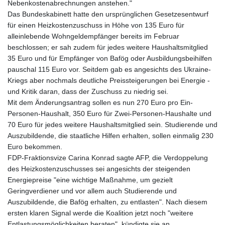
Nebenkostenabrechnungen anstehen."
Das Bundeskabinett hatte den ursprünglichen Gesetzesentwurf
für einen Heizkostenzuschuss in Höhe von 135 Euro für
alleinlebende Wohngeldempfänger bereits im Februar
beschlossen; er sah zudem für jedes weitere Haushaltsmitglied
35 Euro und für Empfänger von Bafög oder Ausbildungsbeihilfen
pauschal 115 Euro vor. Seitdem gab es angesichts des Ukraine-
Kriegs aber nochmals deutliche Preissteigerungen bei Energie -
und Kritik daran, dass der Zuschuss zu niedrig sei.
Mit dem Änderungsantrag sollen es nun 270 Euro pro Ein-
Personen-Haushalt, 350 Euro für Zwei-Personen-Haushalte und
70 Euro für jedes weitere Haushaltsmitglied sein. Studierende und
Auszubildende, die staatliche Hilfen erhalten, sollen einmalig 230
Euro bekommen.
FDP-Fraktionsvize Carina Konrad sagte AFP, die Verdoppelung
des Heizkostenzuschusses sei angesichts der steigenden
Energiepreise "eine wichtige Maßnahme, um gezielt
Geringverdiener und vor allem auch Studierende und
Auszubildende, die Bafög erhalten, zu entlasten". Nach diesem
ersten klaren Signal werde die Koalition jetzt noch "weitere
Entlastungsmöglichkeiten beraten", kündigte sie an.