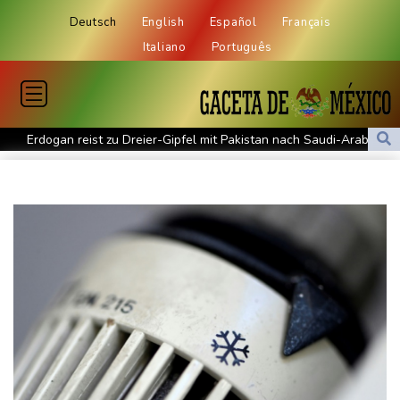
Deutsch
English
Español
Français
Italiano
Português
Erdogan reist zu Dreier-Gipfel mit Pakistan nach Saudi-Arabien
58 Soldaten im Jemen bei Huthi-Angriffen getötet - Regierung
kündigt Vergeltung an
UEFA hält an FIFA-Boykott fest - CAF hält zu Infantino
Jemen: 38 Soldaten bei Huthi-Angriffen getötet - Regierung
kündigt Vergeltung an
Mindestens zwei Tote bei Bombenexplosion in Kleinbus nahe
Damaskus
Real Madrid verlängert mit Vinicius Jr. bis 2032
Schwimm-EM: Eikermann und Rösler gewinnen Silber und Bronze
Syrische Staatsmedien: Bombe in Kleinbus nahe Damaskus