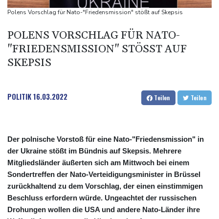
Kreise: Türkei will mit Pakistan und Saudi-Arabien
Polens Vorschlag für Nato-"Friedensmission" stößt auf Skepsis
Verteidigungspakt schließen
POLENS VORSCHLAG FÜR NATO-
Sprengstoff-Drohne am Leipziger Flughafen:
"FRIEDENSMISSION" STÖSST AUF S
Bundesanwaltschaft übernimmt Ermittlungen
KEPSIS
POLITIK
16.03.2022
Teilen
Teilen
Der polnische Vorstoß für eine Nato-"Friedensmission" in
der Ukraine stößt im Bündnis auf Skepsis. Mehrere
Mitgliedsländer äußerten sich am Mittwoch bei einem
Sondertreffen der Nato-Verteidigungsminister in Brüssel
zurückhaltend zu dem Vorschlag, der einen einstimmigen
Beschluss erfordern würde. Ungeachtet der russischen
Drohungen wollen die USA und andere Nato-Länder ihre