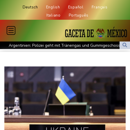
Deutsch
English
Español
Français
Italiano
Português
Argentinien: Polizei geht mit Tränengas und Gummigeschossen
gegen Proteste vor
WNBA: Toronto bleibt trotz starker Sabally in der Krise
Grindel erwartet nahendes Ende der Ära Infantino
Regierung will bei Klimaschutz vorerst nicht nachsteuern - Kritik
der Grünen
Hitze und Niedrigwasser: Städte- und Gemeindebund fordert
"nationalen Kraftakt"
Infantinos Investorenplan: FIFA-Experte fordert Aufarbeitung
Biathlon-Olympiasieger Jacquelin wird Teilzeit-Radprofi
Kircher: VAR nicht "zu kleinteilig" einsetzen