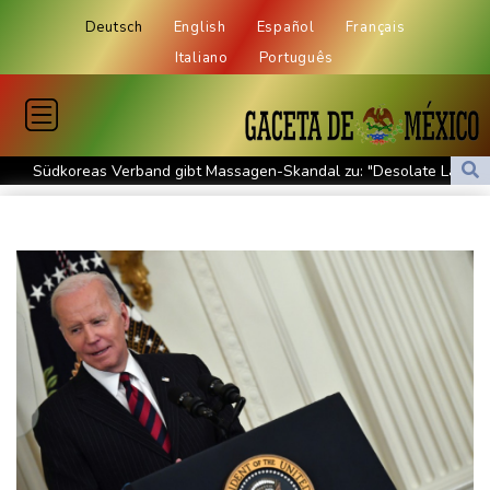
Deutsch
English
Español
Français
Italiano
Português
Südkoreas Verband gibt Massagen-Skandal zu: "Desolate Lage"
Größer als alle bisherigen US-Anlagen: Amazon finanziert für
Rechenzentren riesiges Gaskraftwerk
Nächste Pleite im Leagues Cup für Müller und Vancouver
Nowotny sieht Klopp als mögliche Stütze im Jugendbereich
Bayer-Boss Carro: "Wir wollen Titel gewinnen"
Bericht: EU importiert wieder mehr Flüssiggas aus Russland
Militärverwaltung: Mindestens drei Tote durch russische Angriffe
in Region Kiew
BUND kritisiert Lockerung von Sonntagsfahrverbot für Lkw - BDI
begrüßt es