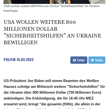
Kolumbien: Neuer Präsident kündigt "unermüdlichen" Kampf
USA wollen weitere 800 Millionen Dollar "Sicherheitshilfen" an Ukraine
gegen Drogengewalt an
bewilligen
BUND kritisiert Lockerung von Sonn- und Feiertagsfahrverbot für
USA WOLLEN WEITERE 800
Lastwagen
MILLIONEN DOLLAR
"SICHERHEITSHILFEN" AN UKRAINE
BEWILLIGEN
POLITIK
16.03.2022
Teilen
Teilen
US-Präsident Joe Biden will einem Beamten des Weißen
Hauses zufolge am Mittwoch weitere "Sicherheitshilfen" für
die Ukraine über 800 Millionen Dollar (730 Millionen Euro)
ankündigen. Die Ankündigung, die für 16.45 Uhr MEZ
erwartet wird, bringt "die gesamte (Hilfe), die allein in der