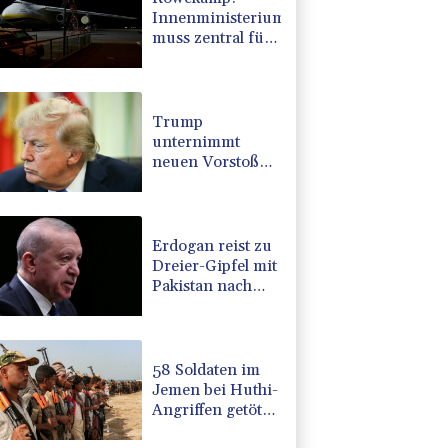
Innenministerium
muss zentral für
Drohnenabwehr
zuständig sein
Trump
unternimmt
neuen Vorstoß
im Streit um US-
Staatsbürgerschaft
Erdogan reist zu
Dreier-Gipfel mit
Pakistan nach
Saudi-Arabien
58 Soldaten im
Jemen bei Huthi-
Angriffen getötet
- Regierung