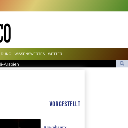
ILDUNG
WISSENSWERTES
WETTER
di-Arabien
 hält zu Infantino
sion in Kleinbus nahe Damaskus
he Staatsmedien: Bombe in Kleinbus nahe Damaskus explodiert
VORGESTELLT
Röwekamp: