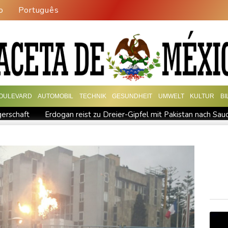
o
Português
OULEVARD
AUTOMOBIL
TECHNIK
GESUNDHEIT
UMWELT
KULTUR
B
erschaft
Erdogan reist zu Dreier-Gipfel mit Pakistan nach Sau
ng kündigt Vergeltung an
UEFA hält an FIFA-Boykott fest - CAF
kündigt Vergeltung an
Mindestens zwei Tote bei Bombenexplo
M: Eikermann und Rösler gewinnen Silber und Bronze
Syrisc
Drohne in Leipzig