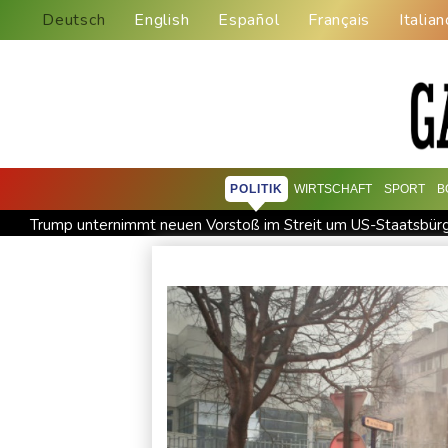
Deutsch
English
Español
Français
Italian
POLITIK
WIRTSCHAFT
SPORT
B
Trump unternimmt neuen Vorstoß im Streit um US-Staatsbürg
58 Soldaten im Jemen bei Huthi-Angriffen getötet - Regieru
Jemen: 38 Soldaten bei Huthi-Angriffen getötet - Regierung 
Real Madrid verlängert mit Vinicius Jr. bis 2032
Schwimm-E
Bundesanwaltschaft übernimmt Ermittlungen zu Sprengstoff-