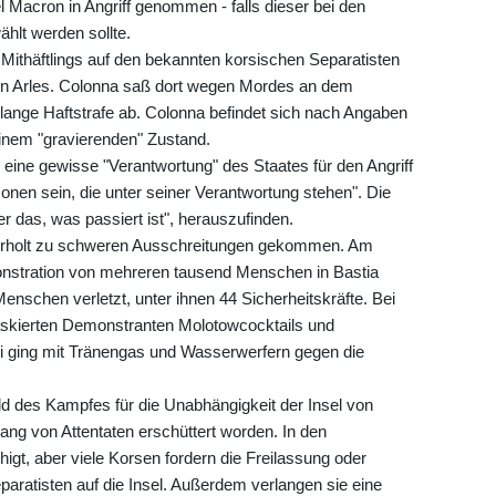
Macron in Angriff genommen - falls dieser bei den
hlt werden sollte.
 Mithäftlings auf den bekannten korsischen Separatisten
n Arles. Colonna saß dort wegen Mordes an dem
lange Haftstrafe ab. Colonna befindet sich nach Angaben
einem "gravierenden" Zustand.
eine gewisse "Verantwortung" des Staates für den Angriff
nen sein, die unter seiner Verantwortung stehen". Die
er das, was passiert ist", herauszufinden.
derholt zu schweren Ausschreitungen gekommen. Am
onstration von mehreren tausend Menschen in Bastia
enschen verletzt, unter ihnen 44 Sicherheitskräfte. Bei
askierten Demonstranten Molotowcocktails und
ei ging mit Tränengas und Wasserwerfern gegen die
ld des Kampfes für die Unabhängigkeit der Insel von
lang von Attentaten erschüttert worden. In den
igt, aber viele Korsen fordern die Freilassung oder
paratisten auf die Insel. Außerdem verlangen sie eine