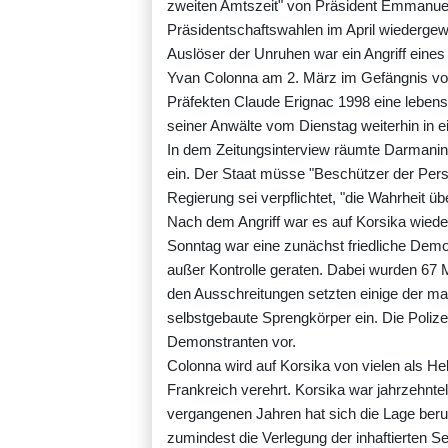
zweiten Amtszeit" von Präsident Emmanuel 
Präsidentschaftswahlen im April wiedergewä
Auslöser der Unruhen war ein Angriff eines
Yvan Colonna am 2. März im Gefängnis vo
Präfekten Claude Erignac 1998 eine lebens
seiner Anwälte vom Dienstag weiterhin in 
In dem Zeitungsinterview räumte Darmanin 
ein. Der Staat müsse "Beschützer der Perso
Regierung sei verpflichtet, "die Wahrheit üb
Nach dem Angriff war es auf Korsika wie
Sonntag war eine zunächst friedliche Dem
außer Kontrolle geraten. Dabei wurden 67 M
den Ausschreitungen setzten einige der m
selbstgebaute Sprengkörper ein. Die Poliz
Demonstranten vor.
Colonna wird auf Korsika von vielen als He
Frankreich verehrt. Korsika war jahrzehnte
vergangenen Jahren hat sich die Lage beruh
zumindest die Verlegung der inhaftierten Se