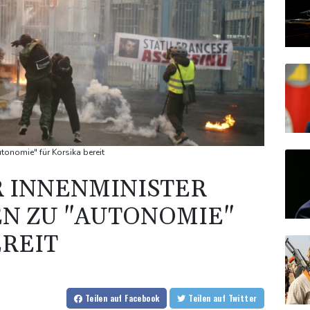
tonomie" für Korsika bereit
 INNENMINISTER
N ZU "AUTONOMIE"
EREIT
Teilen
auf Facebook
Teilen
auf Twitter