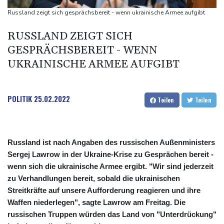
kündigt Berufung an
Russland zeigt sich gesprächsbereit - wenn ukrainische Armee aufgibt
Direkt-ICE Berlin-Paris bleibt wegen Technikproblemen vorerst
RUSSLAND ZEIGT SICH
unterbrochen
GESPRÄCHSBEREIT - WENN
Selenskyj erstmals seit Beginn von Ukraine-Krieg nach Serbien
UKRAINISCHE ARMEE AUFGIBT
gereist
POLITIK
25.02.2022
Teilen
Teilen
Russland ist nach Angaben des russischen Außenministers
Sergej Lawrow in der Ukraine-Krise zu Gesprächen bereit -
wenn sich die ukrainische Armee ergibt. "Wir sind jederzeit
zu Verhandlungen bereit, sobald die ukrainischen
Streitkräfte auf unsere Aufforderung reagieren und ihre
Waffen niederlegen", sagte Lawrow am Freitag. Die
russischen Truppen würden das Land von "Unterdrückung"