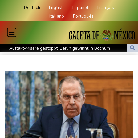
Deutsch
English
Español
Français
Italiano
Português
Auftakt-Misere gestoppt: Berlin gewinnt in Bochum
Trump macht erneut Druck auf Zentralbank-Vorständin Cook
"Medizinische Bedenken": Asllani bleibt bei Hoffenheim
Eurojackpot geknackt: Mehr als 32 Millionen Euro gehen nach
Nordrhein-Westfalen
Menschenrechtsgruppen: Mehr als 140 Tote bei Migrationskrise
in Ceuta
Mindestens zehn Tote bei Angriffen der pro-iranischen Huthis im
Jemen
US-Senat stimmt für verschärfte Sanktionen gegen Russland
US-Gericht setzt Bau von Trumps Ballsaal aus - Präsident