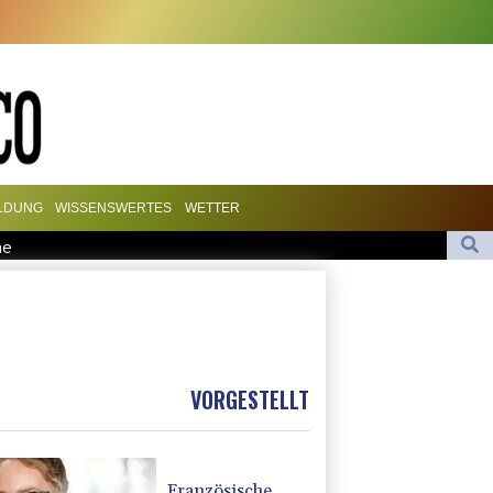
ILDUNG
WISSENSWERTES
WETTER
he
urch russische Angriffe in Region Kiew
en-SUV
gen Drogengewalt an
für Rechenzentren riesiges Gaskraftwerk
VORGESTELLT
Französische