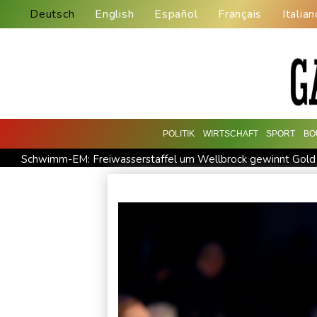
Deutsch
English
Español
Français
Italian
POLITIK
WIRTSCHAFT
SPORT
BO
Schwimm-EM: Freiwasserstaffel um Wellbrock gewinnt Gold
Vulkan Ätna auf Sizilien erneut ausgebrochen - Ankünfte am 
Mercedes GLA neu gegen alt: Der große Sprung ins Elektroze
Leagues Cup: Müller mit Vancouver schon ausgeschieden
Südkoreas Verband gibt Massagen-Skandal zu: "Desolate La