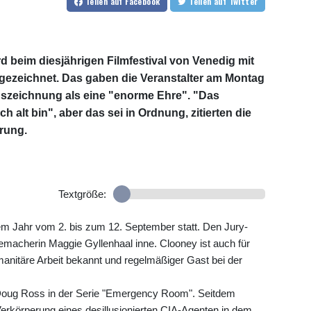
Teilen
auf Facebook
Teilen
auf Twitter
 beim diesjährigen Filmfestival von Venedig mit
gezeichnet. Das gaben die Veranstalter am Montag
uszeichnung als eine "enorme Ehre". "Das
 alt bin", aber das sei in Ordnung, zitierten die
rung.
Textgröße:
sem Jahr vom 2. bis zum 12. September statt. Den Jury-
emacherin Maggie Gyllenhaal inne. Clooney ist auch für
anitäre Arbeit bekannt und regelmäßiger Gast bei der
 Doug Ross in der Serie "Emergency Room". Seitdem
 Verkörperung eines desillusionierten CIA-Agenten in dem