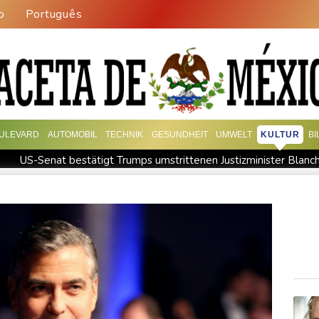
o
Português
ULEVARD
AUTOMOBIL
TECHNIK
GESUNDHEIT
UMWELT
KULTUR
B
US-Senat bestätigt Trumps umstrittenen Justizminister Blanc
Flughafen Catania gestrichen
Selenskyj: Mindestens vier Tote d
italter
Skoda Kodiaq gegen VW Tayron: Das bessere Famili
Kolumbiens neuer Präsident kündigt "unermüdlichen" Kampf ge
ge"
Größer als alle bisherigen US-Anlagen: Amazon finanziert 