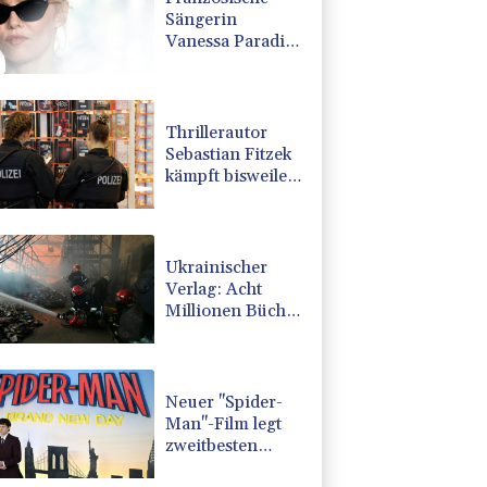
Sängerin
Vanessa Paradis
gibt Trennung
von Regisseur
Benchetrit
bekannt
Thrillerautor
Sebastian Fitzek
kämpft bisweilen
mit Sprache und
Rechtschreibung
Ukrainischer
Verlag: Acht
Millionen Bücher
durch russischen
Angriff verbrannt
Neuer "Spider-
Man"-Film legt
zweitbesten
Kinostart aller