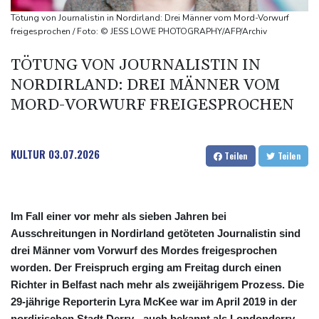
Schwimm-EM: Hentschel/Müller gewinnen Synchron-Bronze
Tötung von Journalistin in Nordirland: Drei Männer vom Mord-Vorwurf
Höhere Trassenpreise: Länder drohen mit Klage
freigesprochen / Foto: © JESS LOWE PHOTOGRAPHY/AFP/Archiv
RWE gibt Offshore-Windparkprojekte in den USA auf
TÖTUNG VON JOURNALISTIN IN
NORDIRLAND: DREI MÄNNER VOM
MORD-VORWURF FREIGESPROCHEN
KULTUR
03.07.2026
Teilen
Teilen
Im Fall einer vor mehr als sieben Jahren bei
Ausschreitungen in Nordirland getöteten Journalistin sind
drei Männer vom Vorwurf des Mordes freigesprochen
worden. Der Freispruch erging am Freitag durch einen
Richter in Belfast nach mehr als zweijährigem Prozess. Die
29-jährige Reporterin Lyra McKee war im April 2019 in der
nordirischen Stadt Derry - auch bekannt als Londonderry -