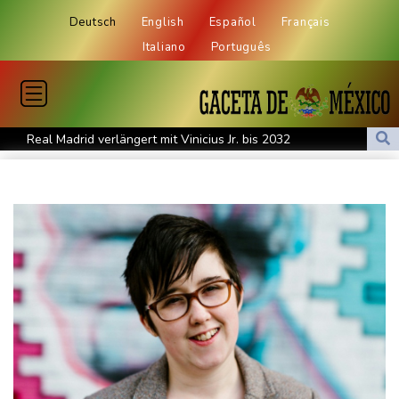
Deutsch
English
Español
Français
Italiano
Português
Real Madrid verlängert mit Vinicius Jr. bis 2032
Schwimm-EM: Eikermann und Rösler gewinnen Silber und Bronze
Syrische Staatsmedien: Bombe in Kleinbus nahe Damaskus
explodiert
Bundesanwaltschaft übernimmt Ermittlungen zu Sprengstoff-
Drohne in Leipzig
42,2 Grad: Allzeit-Hitzerekord in der Slowakei nach nur einem
Tag gebrochen
Französische Sängerin Vanessa Paradis gibt Trennung von
Regisseur Benchetrit bekannt
Tour de France Femmes: Lippert sprintet am Etappensieg vorbei