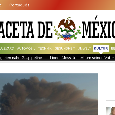
o
Português
ULEVARD
AUTOMOBIL
TECHNIK
GESUNDHEIT
UMWELT
KULTUR
B
garien nahe Gaspipeline
Lionel Messi trauert um seinen Vater
 Baden-Württemberg
Selenskyj warnt in Belgrad vor Folgen russi
esichtet
Ungarns Regierungspartei nominiert Ex-Gerichtspräsi
skyj: Ukraine hat praktisch keine intakten Wärmekraftwerke mehr