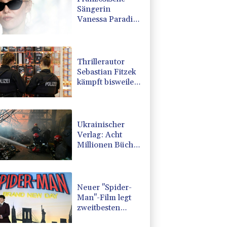
Sängerin
Vanessa Paradis
gibt Trennung
von Regisseur
Benchetrit
bekannt
Thrillerautor
Sebastian Fitzek
kämpft bisweilen
mit Sprache und
Rechtschreibung
Ukrainischer
Verlag: Acht
Millionen Bücher
durch russischen
Angriff verbrannt
Neuer "Spider-
Man"-Film legt
zweitbesten
Kinostart aller