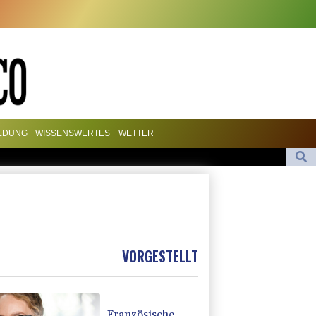
ILDUNG
WISSENSWERTES
WETTER
scher Angriffe für den Winter
denten Baka als Staatschef
Braunschweig nach Kantersieg in Magdeburg an der Spitze
VORGESTELLT
Französische