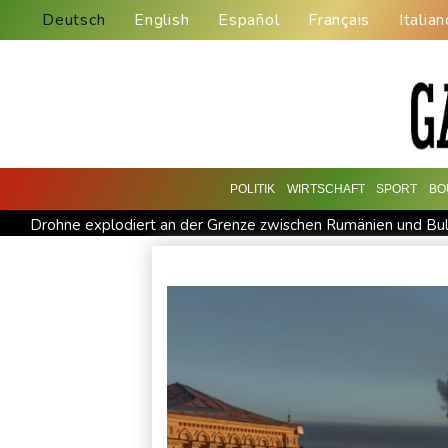
Deutsch
English
Español
Français
Italian
POLITIK
WIRTSCHAFT
SPORT
BO
Drohne explodiert an der Grenze zwischen Rumänien und Bul
Absturz von Ultraleichtflugzeug: 72-jähriger Pilot stirbt in
Drohnen über Bundeswehrstandort in Nordrhein-Westfalen g
Schwimm-EM: Halbisch winkt und springt zu Bronze
Selen
Absteiger schlägt Aufsteiger: Heidenheim siegt turbulent