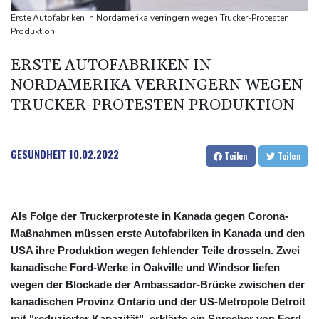
US-Senat stimmt für verschärfte Sanktionen gegen Russland
Erste Autofabriken in Nordamerika verringern wegen Trucker-Protesten
US-Gericht setzt Bau von Trumps Ballsaal aus - Präsident
Produktion
kündigt Berufung an
ERSTE AUTOFABRIKEN IN
Direkt-ICE Berlin-Paris bleibt wegen Technikproblemen vorerst
NORDAMERIKA VERRINGERN WEGEN
unterbrochen
TRUCKER-PROTESTEN PRODUKTION
GESUNDHEIT
10.02.2022
Teilen
Teilen
Als Folge der Truckerproteste in Kanada gegen Corona-
Maßnahmen müssen erste Autofabriken in Kanada und den
USA ihre Produktion wegen fehlender Teile drosseln. Zwei
kanadische Ford-Werke in Oakville und Windsor liefen
wegen der Blockade der Ambassador-Brücke zwischen der
kanadischen Provinz Ontario und der US-Metropole Detroit
mit "reduzierter Kapazität", erklärte ein Sprecher von Ford