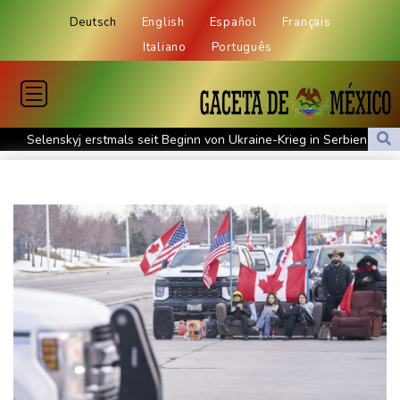
Deutsch
English
Español
Français
Italiano
Português
Selenskyj erstmals seit Beginn von Ukraine-Krieg in Serbien -
Treffen mit Vucic
Auftakt-Misere gestoppt: Berlin gewinnt in Bochum
Trump macht erneut Druck auf Zentralbank-Vorständin Cook
"Medizinische Bedenken": Asllani bleibt bei Hoffenheim
Eurojackpot geknackt: Mehr als 32 Millionen Euro gehen nach
Nordrhein-Westfalen
Menschenrechtsgruppen: Mehr als 140 Tote bei Migrationskrise
in Ceuta
Mindestens zehn Tote bei Angriffen der pro-iranischen Huthis im
Jemen