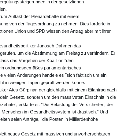
rgütungssteigerungen in der gesetzlichen
den.
um Auftakt der Plenardebatte mit einem
ung von der Tagesordnung zu nehmen. Dies forderte in
aktionen Union und SPD wiesen den Antrag aber mit ihrer
sundheitspolitiker Janosch Dahmen das
ngerufen, um die Abstimmung am Freitag zu verhindern. Er
 dass das Vorgehen der Koalition "den
 ein ordnungsgemäßes parlamentarisches
 vielen Änderungen handele es "sich faktisch um ein
ht in wenigen Tagen geprüft werden könne.
iker Ates Gürpinar, der gleichfalls mit einem Eilantrag nach
endein Gesetz, sondern um den massivsten Einschnitt in die
zehnte", erklärte er. "Die Belastung der Versicherten, der
en Menschen im Gesundheitssystem ist drastisch." Und
ten seien Anträge, "die Posten in Milliardenhöhe
mplett neues Gesetz mit massiven und unvorhersehbaren