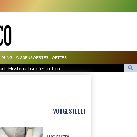
ILDUNG
WISSENSWERTES
WETTER
such Missbrauchsopfer treffen
chutz ermittelt wegen Sabotage
utschland lässt sich Ziele von der KI vorschlagen
t für Lina E.
udi-Arabien eingetroffen
VORGESTELLT
Hausärzte