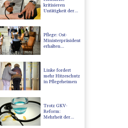
kritisieren
Untätigkeit der
Regierung in
Hitzekrise
Pflege: Ost-
Ministerpräsidenten
erhalten
Zuspruch für
Kritik an
geplanter Reform
Linke fordert
mehr Hitzeschutz
in Pflegeheimen
Trotz GKV-
Reform:
Mehrheit der
Deutschen glaubt