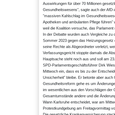
Auswirkungen für über 70 Millionen gesetzl
Gesundheitswesens", sagte auch der AfD-A
"massiven Kahlschlag im Gesundheitswese
Apotheken und ambulanten Pflege führen" 
weil die Koalition versuche, das Parlament 
In der Debatte wurden auch Vergleiche 
Sommer 2023 gegen das Heizungsgesetz de
seine Rechte als Abgeordneter verletzt, we
Verfassungsgericht stoppte damals die Abs
Hauptsache steht noch aus und soll am 23. J
SPD-Parlamentsgeschäftsführer Dirk Wies
Mittwoch ein, dass es bis zu der Entscheid
Unsicherheit" bleibe. Er betonte aber auc
Gesundheitsreform gehe es um Änderungen
im wesentlichen aus den Vorschlägen der
Gesamtumstände andere und die Änderunge
Wann Karlsruhe entscheidet, war am Mittwoc
Protestkundgebung am Freitagvormittag vo
Die gesetzliche Krankenversicherung steck