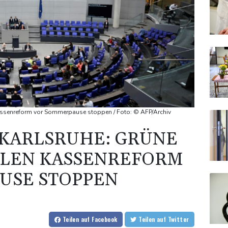
 Kassenreform vor Sommerpause stoppen / Foto: © AFP/Archiv
 KARLSRUHE: GRÜNE
LLEN KASSENREFORM
USE STOPPEN
Teilen
auf Facebook
Teilen
auf Twitter