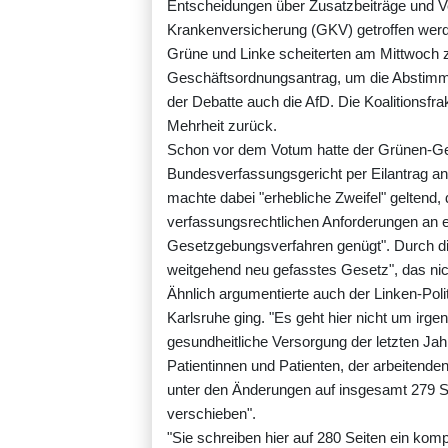
Entscheidungen über Zusatzbeiträge und Ve
Krankenversicherung (GKV) getroffen wer
Grüne und Linke scheiterten am Mittwoch z
Geschäftsordnungsantrag, um die Abstimm
der Debatte auch die AfD. Die Koalitionsfr
Mehrheit zurück.
Schon vor dem Votum hatte der Grünen-Ge
Bundesverfassungsgericht per Eilantrag a
machte dabei "erhebliche Zweifel" geltend,
verfassungsrechtlichen Anforderungen an
Gesetzgebungsverfahren genügt". Durch die
weitgehend neu gefasstes Gesetz", das nic
Ähnlich argumentierte auch der Linken-Polit
Karlsruhe ging. "Es geht hier nicht um irg
gesundheitliche Versorgung der letzten Jahr
Patientinnen und Patienten, der arbeitend
unter den Änderungen auf insgesamt 279 Sei
verschieben".
"Sie schreiben hier auf 280 Seiten ein ko