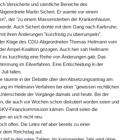
ich Versicherte und sämtliche Bereiche des
bgeordnete Martin Sichert. Er warnte vor einem
n", der "zu einem Massensterben der Krankenhäuser,
werde. Auch Sichert drohte mit dem Gang nach Karlsruhe,
mit ihren Änderungen "kurzfristig zu überrumpeln".
zu der Klage des CDU-Abgeordneten Thomas Heilmann vom
r Ampel-Koalition gezogen. Auch hier sah Heilmann
il es kurzfristig eine Reihe von Änderungen gab. Das
timmung im Eilverfahren. Eine Entscheidung in der
uli fallen.
e räumte in der Debatte über den Absetzungsantrag am
ung im Heilmann-Verfahren bei einer "gewissen rechtlichen
h Unterschiede der Vorgänge damals und heute. Bei der
, die auch vor Wochen schon diskutiert worden seien und
 GKV-Finanzkommission kämen. Damit seien die
n an sich nicht neu.
h offen. Die Linke rief aber bereits zu einer
r dem Reichstag auf.
t tief in den roten Zahlen: Im kommenden Jahr wird ohne