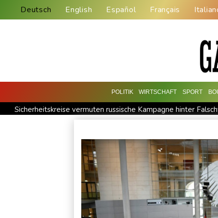
Deutsch
English
Español
Français
Italian
POLITIK
WIRTSCHAFT
SPORT
BO
Sicherheitskreise vermuten russische Kampagne hinter Falsch
Nationaler Sicherheitsrat mit Merz tagt zu Drohnenvorfall in L
Frankreichs Außenminister Barrot kündigt Reaktion auf russ
Norwegens Fußball-Verband fordert Infantinos Rücktritt
V
Verweigerter Dopingtest: NADA will Vierjahressperre für An