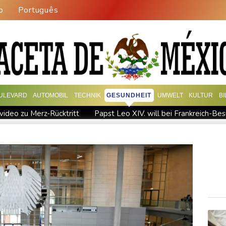
o
Português
ULEVARD
AUTOMOBIL
TECHNIK
GESUNDHEIT
UMWELT
KULTUR
B
video zu Merz-Rücktritt
Papst Leo XIV. will bei Frankreich-Be
eipzig
Kabel der Deutschen Bahn beschädigt: Kölner Staatss
ische Wahlkampf-Einmischung an
Ein Viertel der Reisenden in De
erurteilte Linksextremistin: Bundesgerichtshof bestätigt Beugehaf
sah
Medien: Türkischer Präsident Erdogan zu Dreiergipfel in Sa