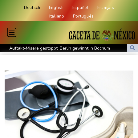
Deutsch
English
Español
Français
Italiano
Português
Auftakt-Misere gestoppt: Berlin gewinnt in Bochum
Trump macht erneut Druck auf Zentralbank-Vorständin Cook
"Medizinische Bedenken": Asllani bleibt bei Hoffenheim
Eurojackpot geknackt: Mehr als 32 Millionen Euro gehen nach
Nordrhein-Westfalen
Menschenrechtsgruppen: Mehr als 140 Tote bei Migrationskrise
in Ceuta
Mindestens zehn Tote bei Angriffen der pro-iranischen Huthis im
Jemen
US-Senat stimmt für verschärfte Sanktionen gegen Russland
US-Gericht setzt Bau von Trumps Ballsaal aus - Präsident