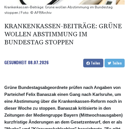
kündigt Berufung an
Krankenkassen-Beiträge: Grüne wollen Abstimmung im Bundestag
Direkt-ICE Berlin-Paris bleibt wegen Technikproblemen vorerst
stoppen / Foto: © AFP/Archiv
unterbrochen
KRANKENKASSEN-BEITRÄGE: GRÜNE
Selenskyj erstmals seit Beginn von Ukraine-Krieg nach Serbien
WOLLEN ABSTIMMUNG IM
gereist
BUNDESTAG STOPPEN
GESUNDHEIT
08.07.2026
Teilen
Teilen
Grüne Bundestagsabgeordnete prüfen nach Angaben von
Parteichef Felix Banaszak einen Gang nach Karlsruhe, um
eine Abstimmung über die Krankenkassen-Reform noch in
dieser Woche zu stoppen. Banaszak kritisierte in den
Zeitungen der Mediengruppe Bayern (Mittwochsausgaben)
kurzfristige Änderungen an dem Gesetzentwurf, den er als
"Murks" und "Kürzungskahlschlag" bezeichnete. "Es gibt