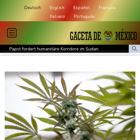
Deutsch
English
Español
Français
Italiano
Português
Papst fordert humanitäre Korridore im Sudan
Cottbus erkämpft Sieg gegen Hannover
Überragender Zoma schießt Nürnberg zum Auftaktsieg
St. Pauli verpasst Auftaktsieg bei Rapp-Debüt
Flugstreichungen und Evakuierungen: Taifun "Dolphin" in
Ostchina auf Land getroffen
Nächster Dreifachsieg für Aprilia - Fernández triumphiert
Verkehrsminister Bilger will Boni von Bahnmanagern an Ziele
knüpfen
Bericht: Trotz Sanierung nur jeder vierte Zug zwischen Hamburg
und Berlin pünktlich