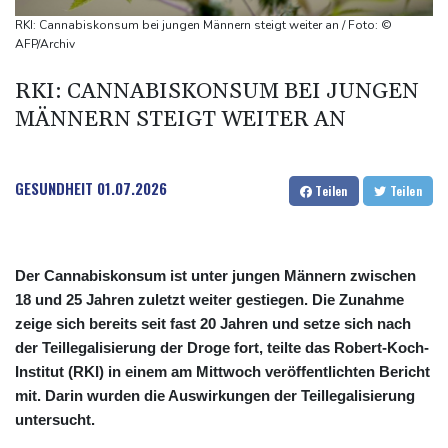
FC Bayern: Kompany setzt auf Musiala
RKI: Cannabiskonsum bei jungen Männern steigt weiter an / Foto: ©
Waldbrände in Kanada: Notstand in Provinz British Columbia
AFP/Archiv
ausgerufen
RKI: CANNABISKONSUM BEI JUNGEN
MÄNNERN STEIGT WEITER AN
GESUNDHEIT
01.07.2026
Teilen
Teilen
Der Cannabiskonsum ist unter jungen Männern zwischen
18 und 25 Jahren zuletzt weiter gestiegen. Die Zunahme
zeige sich bereits seit fast 20 Jahren und setze sich nach
der Teillegalisierung der Droge fort, teilte das Robert-Koch-
Institut (RKI) in einem am Mittwoch veröffentlichten Bericht
mit. Darin wurden die Auswirkungen der Teillegalisierung
untersucht.