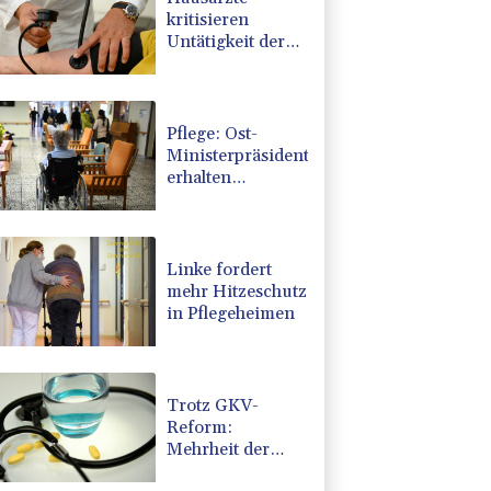
kritisieren
Untätigkeit der
Regierung in
Hitzekrise
Pflege: Ost-
Ministerpräsidenten
erhalten
Zuspruch für
Kritik an
geplanter Reform
Linke fordert
mehr Hitzeschutz
in Pflegeheimen
Trotz GKV-
Reform:
Mehrheit der
Deutschen glaubt