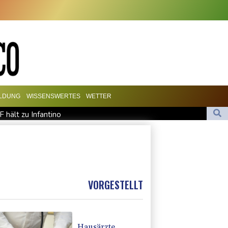
ILDUNG
WISSENSWERTES
WETTER
 hält zu Infantino
sion in Kleinbus nahe Damaskus
he Staatsmedien: Bombe in Kleinbus nahe Damaskus explodiert
akei nach nur einem Tag gebrochen
VORGESTELLT
Hausärzte