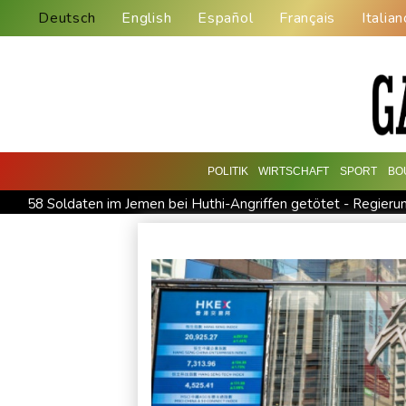
Deutsch
English
Español
Français
Italian
POLITIK
WIRTSCHAFT
SPORT
BO
58 Soldaten im Jemen bei Huthi-Angriffen getötet - Regieru
Jemen: 38 Soldaten bei Huthi-Angriffen getötet - Regierung 
Real Madrid verlängert mit Vinicius Jr. bis 2032
Schwimm-E
Bundesanwaltschaft übernimmt Ermittlungen zu Sprengstoff-
Französische Sängerin Vanessa Paradis gibt Trennung von Re