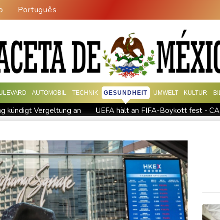
o
Português
ULEVARD
AUTOMOBIL
TECHNIK
GESUNDHEIT
UMWELT
KULTUR
B
ng kündigt Vergeltung an
UEFA hält an FIFA-Boykott fest - CAF
kündigt Vergeltung an
Mindestens zwei Tote bei Bombenexplo
M: Eikermann und Rösler gewinnen Silber und Bronze
Syrisc
Drohne in Leipzig
42,2 Grad: Allzeit-Hitzerekord in der Slow
gisseur Benchetrit bekannt