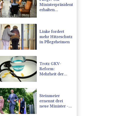
Ministerpräsidenten
erhalten
Zuspruch für
Kritik an
geplanter Reform
Linke fordert
mehr Hitzeschutz
in Pflegeheimen
Trotz GKV-
Reform:
Mehrheit der
Deutschen glaubt
nicht an stabile
Beiträge
Steinmeier
ernennt drei
neue Minister -
Unionsfraktion