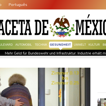
o
Português
ULEVARD
AUTOMOBIL
TECHNIK
GESUNDHEIT
UMWELT
KULTUR
B
Mehr Geld für Bundeswehr und Infrastruktur: Industrie erhält 
keit vor allem im Juni
Arbeiter stribt in Niedersachsen durch
brände in Kanada
Niedersachsen: Splittergranate aus Zweitem 
dit stehen an
Coup für Köln: Hendrich kehrt in die Bundesliga 
seldorf ertappt
"Infanti-No Go": Pressestimmen zum Verbleib