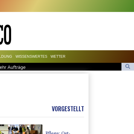
ILDUNG
WISSENSWERTES
WETTER
mehr Aufträge
 umkippenden Bagger
Weltkrieg in Einfamilienhaus entdeckt
zurück
 des FIFA-Chefs
VORGESTELLT
Pflege: Ost-