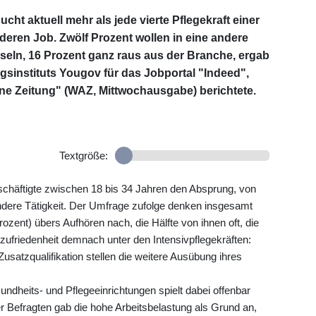
ht aktuell mehr als jede vierte Pflegekraft einer
deren Job. Zwölf Prozent wollen in eine andere
eln, 16 Prozent ganz raus aus der Branche, ergab
instituts Yougov für das Jobportal "Indeed",
ne Zeitung" (WAZ, Mittwochausgabe) berichtete.
Textgröße:
chäftigte zwischen 18 bis 34 Jahren den Absprung, von
 andere Tätigkeit. Der Umfrage zufolge denken insgesamt
rozent) übers Aufhören nach, die Hälfte von ihnen oft, die
nzufriedenheit demnach unter den Intensivpflegekräften:
usatzqualifikation stellen die weitere Ausübung ihres
undheits- und Pflegeeinrichtungen spielt dabei offenbar
er Befragten gab die hohe Arbeitsbelastung als Grund an,