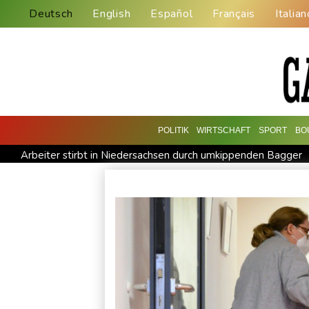
Deutsch
English
Español
Français
Italian
POLITIK
WIRTSCHAFT
SPORT
BO
Arbeiter stirbt in Niedersachsen durch umkippenden Bagger
Bislang fast 12.000 Hitzetote in Deutschland - hohe Sterblich
Studie: Klimawandel verdoppelt Wahrscheinlichkeit für Wald
Commerzbank meldet Rekordergebnis - Gespräche mit Unicre
Kokain in Lutschern: 68-Jähriger bei Schmuggelversuch in Düs