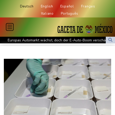
Deutsch
English
Español
Français
Italiano
Português
Europas Automarkt wächst, doch der E-Auto-Boom verschärft
den Druck
Klinsmann über Horror-Verletzung: "Ich hatte Glück"
Brand in Recyclinganlage in Rotterdam
Verkehrsminister Bilger verteidigt Aussetzung von
Sonntagsfahrverbot für Lkw
Maextro S800: Chinas Luxusangriff auf Maybach und S-Klasse
Leverkusen verlängert mit Carro und Rolfes
Opel Grandland Electric AWD: Zugkraft für den Wohnwagen
Schwimm-EM: Freiwasserstaffel um Wellbrock gewinnt Gold
US-Senat bestätigt Trumps umstrittenen Justizminister Blanche