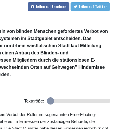
Teilen
auf Facebook
Teilen
auf Twitter
ein von blinden Menschen gefordertes Verbot von
hsystemen im Stadtgebiet entscheiden. Das
 nordrhein-westfälischen Stadt laut Mitteilung
 einen Antrag des Blinden- und
ssen Mitgliedern durch die stationslosen E-
g wechselnden Orten auf Gehwegen" Hindernisse
rden.
Textgröße:
in Verbot der Roller im sogenannten Free-Floating-
ehe es im Ermessen der zuständigen Behörde, die
n. Die Stadt Münster habe dieses Ermessen jedoch "nicht