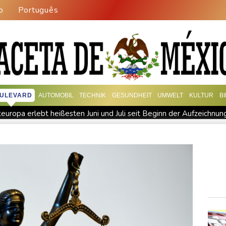
o
Português
ULEVARD
AUTOMOBIL
TECHNIK
GESUNDHEIT
UMWELT
KULTUR
B
uropa erlebt heißesten Juni und Juli seit Beginn der Aufzeichnun
186 davon im Gazastreifen
Trump verzichtet offenbar vorerst a
hied von seinem Vater
Nowitzki trauert um ersten NBA-Coach 
ute im Einsatz
Umfrage: Mehrheit der Deutschen gegen Absch
Bericht: Dobrindt verdoppelt Anti-Drohnen-Einheiten der Bundesp