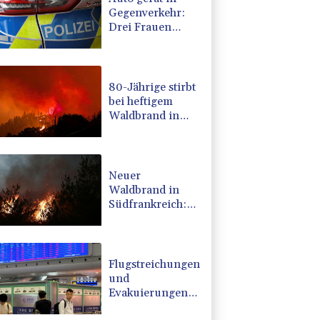
Gegenverkehr:
Drei Frauen
sterben bei
Verkehrsunfall in
Bayern
80-Jährige stirbt
bei heftigem
Waldbrand in
Kanada
Neuer
Waldbrand in
Südfrankreich:
Mehr als 200
Feuerwehrleute
im Einsatz
Flugstreichungen
und
Evakuierungen:
Taifun "Dolphin"