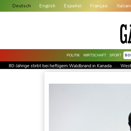
Deutsch
English
Español
Français
Italian
POLITIK
WIRTSCHAFT
SPORT
BO
80-Jährige stirbt bei heftigem Waldbrand in Kanada
Weste
Datenbank: 2025 starben weltweit 350 humanitäre Helfer - 
Trauer um Jorge Messi: Fußballstar Lionel Messi nimmt Absc
Neuer Waldbrand in Südfrankreich: Mehr als 200 Feuerwehrle
Klingbeil plant höhere Besteuerung bestimmter Vereine