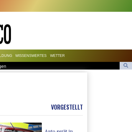
ILDUNG
WISSENSWERTES
WETTER
gen
uf Angriffe auf Iran: "Halten uns zurück"
Nelson: "RIP, Legende"
affung der "Rente mit 63"
olizei
VORGESTELLT
Auto gerät in