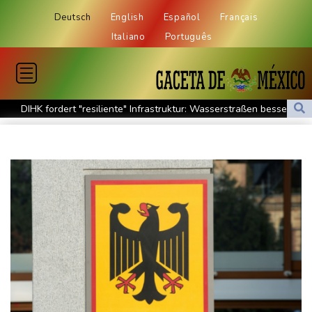
Deutsch
English
Español
Français
Italiano
Português
DIHK fordert "resiliente" Infrastruktur: Wasserstraßen besser an
Niedrigwasser anpassen
Zverev hadert nach Aus: "Schlechtestes Spiel der Saison"
Vier deutsche, neun neue: Teammanager-Rekorde in England
Trump-Hubschrauber über Washington womöglich
Passagierflugzeug zu nahe gekommen
Niedrigwasser: Industrie- und Schifffahrtsverbände fordern
konkrete Schritte
Extremes Niedrigwasser: Verkehrsminister Bilger lädt zu
Spitzentreffen in Bonn
Bundesgerichtshof urteilt über Mann wegen Kriegsverbrechen in