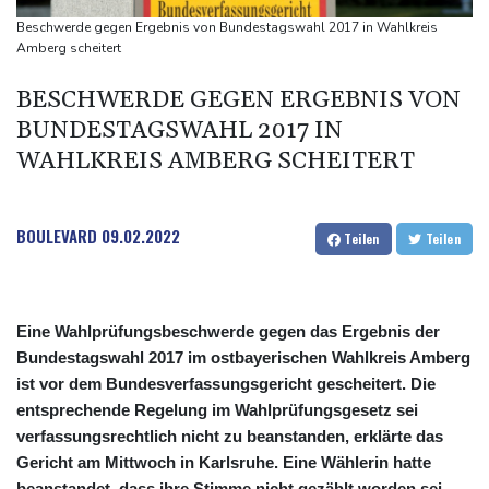
syrischem Bürgerkrieg
Beschwerde gegen Ergebnis von Bundestagswahl 2017 in Wahlkreis
Urteil in Prozess um tödlichen Autoanschlag auf Verdi-
Amberg scheitert
Demonstration in München
BESCHWERDE GEGEN ERGEBNIS VON
Vorwurf der Preisabsprache: Drei US-Produzenten müssen 53
BUNDESTAGSWAHL 2017 IN
Millionen Eier spenden
WAHLKREIS AMBERG SCHEITERT
Investoren-Affäre: Fifa-Spitze stellt sich "uneingeschränkt" hinter
Infantino
BOULEVARD
09.02.2022
Teilen
Teilen
Eine Wahlprüfungsbeschwerde gegen das Ergebnis der
Bundestagswahl 2017 im ostbayerischen Wahlkreis Amberg
ist vor dem Bundesverfassungsgericht gescheitert. Die
entsprechende Regelung im Wahlprüfungsgesetz sei
verfassungsrechtlich nicht zu beanstanden, erklärte das
Gericht am Mittwoch in Karlsruhe. Eine Wählerin hatte
beanstandet, dass ihre Stimme nicht gezählt worden sei.