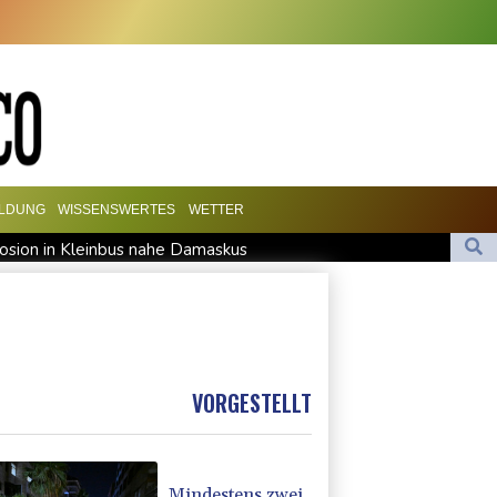
ILDUNG
WISSENSWERTES
WETTER
sion in Kleinbus nahe Damaskus
he Staatsmedien: Bombe in Kleinbus nahe Damaskus explodiert
akei nach nur einem Tag gebrochen
printet am Etappensieg vorbei
VORGESTELLT
Mindestens zwei