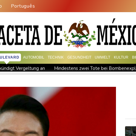
o
Português
ULEVARD
AUTOMOBIL
TECHNIK
GESUNDHEIT
UMWELT
KULTUR
B
kündigt Vergeltung an
Mindestens zwei Tote bei Bombenexplo
M: Eikermann und Rösler gewinnen Silber und Bronze
Syrisc
Drohne in Leipzig
42,2 Grad: Allzeit-Hitzerekord in der Slow
gisseur Benchetrit bekannt
Tour de France Femmes: Lippert s