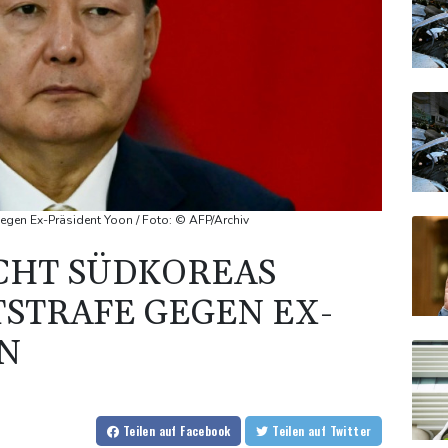
gegen Ex-Präsident Yoon / Foto: © AFP/Archiv
CHT SÜDKOREAS
TSTRAFE GEGEN EX-
N
Teilen
auf Facebook
Teilen
auf Twitter