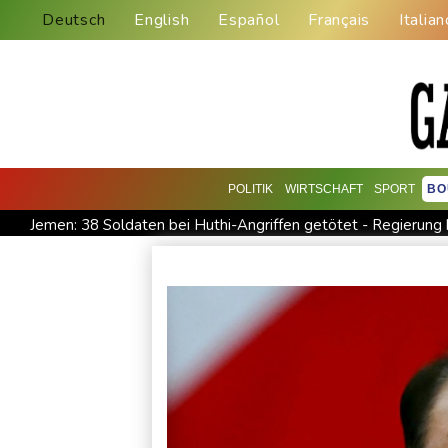
Deutsch
English
Español
Français
Italian
POLITIK
WIRTSCHAFT
SPORT
BO
Jemen: 38 Soldaten bei Huthi-Angriffen getötet - Regierung 
Real Madrid verlängert mit Vinicius Jr. bis 2032
Schwimm-E
Bundesanwaltschaft übernimmt Ermittlungen zu Sprengstoff-
Französische Sängerin Vanessa Paradis gibt Trennung von Re
Schwimm-EM: Hentschel/Müller gewinnen Synchron-Bronze