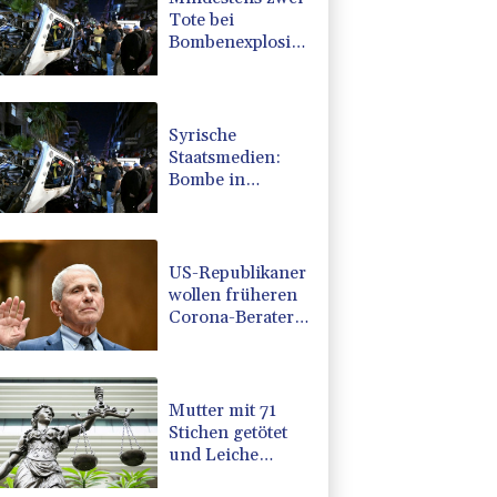
Tote bei
Bombenexplosion
in Kleinbus nahe
Damaskus
Syrische
Staatsmedien:
Bombe in
Kleinbus nahe
Damaskus
explodiert
US-Republikaner
wollen früheren
Corona-Berater
Fauci vor Gericht
stellen lassen
Mutter mit 71
Stichen getötet
und Leiche
zerstückelt: