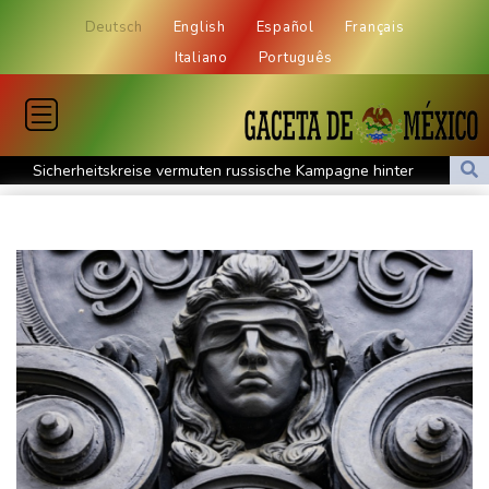
Deutsch
English
Español
Français
Italiano
Português
Sicherheitskreise vermuten russische Kampagne hinter
Falschvideo zu Merz-Rücktritt
Papst Leo XIV. will bei Frankreich-Besuch Missbrauchsopfer
treffen
Nationaler Sicherheitsrat mit Merz tagt zu Drohnenvorfall in
Leipzig
Kabel der Deutschen Bahn beschädigt: Kölner Staatsschutz
ermittelt wegen Sabotage
Frankreichs Außenminister Barrot kündigt Reaktion auf russische
Wahlkampf-Einmischung an
Ein Viertel der Reisenden in Deutschland lässt sich Ziele von der