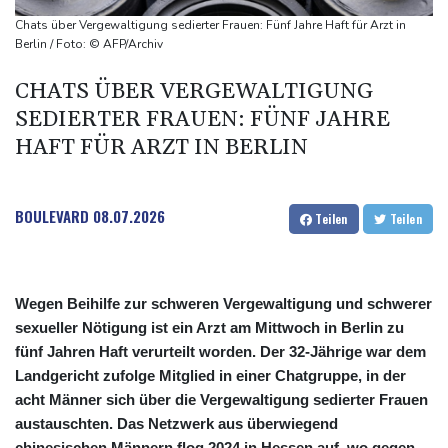
KI vorschlagen
Chats über Vergewaltigung sedierter Frauen: Fünf Jahre Haft für Arzt in
Norwegens Fußball-Verband fordert Infantinos Rücktritt
Berlin / Foto: © AFP/Archiv
Verurteilte Linksextremistin: Bundesgerichtshof bestätigt
CHATS ÜBER VERGEWALTIGUNG
Beugehaft für Lina E.
SEDIERTER FRAUEN: FÜNF JAHRE
Verweigerter Dopingtest: NADA will Vierjahressperre für Ansah
HAFT FÜR ARZT IN BERLIN
Medien: Türkischer Präsident Erdogan zu Dreiergipfel in Saudi-
Arabien eingetroffen
BOULEVARD
08.07.2026
Teilen
Teilen
Wegen Beihilfe zur schweren Vergewaltigung und schwerer
sexueller Nötigung ist ein Arzt am Mittwoch in Berlin zu
fünf Jahren Haft verurteilt worden. Der 32-Jährige war dem
Landgericht zufolge Mitglied in einer Chatgruppe, in der
acht Männer sich über die Vergewaltigung sedierter Frauen
austauschten. Das Netzwerk aus überwiegend
chinesischen Männern flog 2024 in Hessen auf, wo gegen