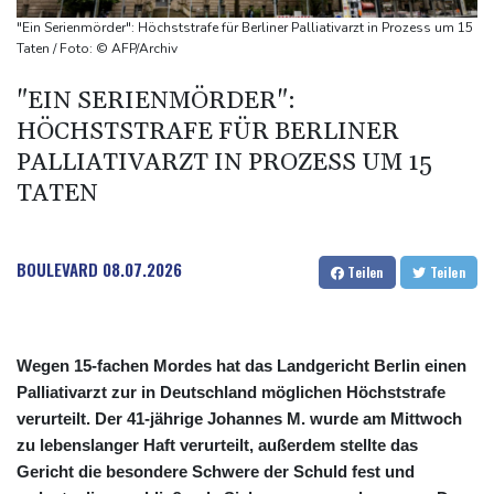
stehen an
"Ein Serienmörder": Höchststrafe für Berliner Palliativarzt in Prozess um 15
Coup für Köln: Hendrich kehrt in die Bundesliga zurück
Taten / Foto: © AFP/Archiv
Kokain in Lutschern: 68-Jähriger bei Schmuggelversuch in
"EIN SERIENMÖRDER":
Düsseldorf ertappt
HÖCHSTSTRAFE FÜR BERLINER
"Infanti-No Go": Pressestimmen zum Verbleib des FIFA-Chefs
PALLIATIVARZT IN PROZESS UM 15
TATEN
BOULEVARD
08.07.2026
Teilen
Teilen
Wegen 15-fachen Mordes hat das Landgericht Berlin einen
Palliativarzt zur in Deutschland möglichen Höchststrafe
verurteilt. Der 41-jährige Johannes M. wurde am Mittwoch
zu lebenslanger Haft verurteilt, außerdem stellte das
Gericht die besondere Schwere der Schuld fest und