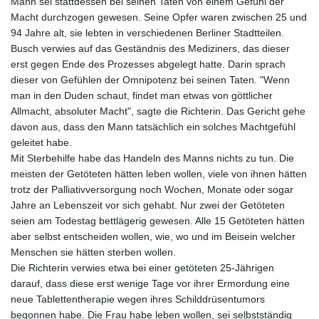
Mann sei stattdessen bei seinen Taten von einem Gefühl der
Macht durchzogen gewesen. Seine Opfer waren zwischen 25 und
94 Jahre alt, sie lebten in verschiedenen Berliner Stadtteilen.
Busch verwies auf das Geständnis des Mediziners, das dieser
erst gegen Ende des Prozesses abgelegt hatte. Darin sprach
dieser von Gefühlen der Omnipotenz bei seinen Taten. "Wenn
man in den Duden schaut, findet man etwas von göttlicher
Allmacht, absoluter Macht", sagte die Richterin. Das Gericht gehe
davon aus, dass den Mann tatsächlich ein solches Machtgefühl
geleitet habe.
Mit Sterbehilfe habe das Handeln des Manns nichts zu tun. Die
meisten der Getöteten hätten leben wollen, viele von ihnen hätten
trotz der Palliativversorgung noch Wochen, Monate oder sogar
Jahre an Lebenszeit vor sich gehabt. Nur zwei der Getöteten
seien am Todestag bettlägerig gewesen. Alle 15 Getöteten hätten
aber selbst entscheiden wollen, wie, wo und im Beisein welcher
Menschen sie hätten sterben wollen.
Die Richterin verwies etwa bei einer getöteten 25-Jährigen
darauf, dass diese erst wenige Tage vor ihrer Ermordung eine
neue Tablettentherapie wegen ihres Schilddrüsentumors
begonnen habe. Die Frau habe leben wollen, sei selbstständig