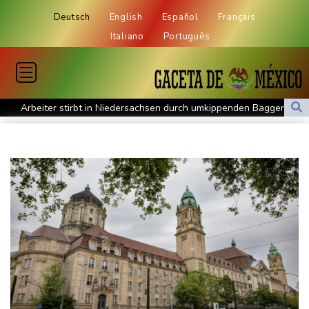
Deutsch
English
Español
Français
Italiano
Português
Arbeiter stirbt in Niedersachsen durch umkippenden Bagger
Mehr Geld für Bundeswehr und Infrastruktur: Industrie erhält
mehr Aufträge
Bislang fast 12.000 Hitzetote in Deutschland - hohe Sterblichkeit
vor allem im Juni
Arbeiter stribt in Niedersachsen durch umkippenden Bagger
Studie: Klimawandel verdoppelt Wahrscheinlichkeit für
Waldbrände in Kanada
Niedersachsen: Splittergranate aus Zweitem Weltkrieg in
Einfamilienhaus entdeckt
Commerzbank meldet Rekordergebnis - Gespräche mit Unicredit