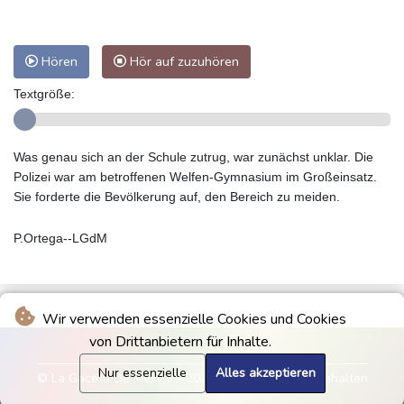
Hören
Hör auf zuzuhören
Textgröße:
Was genau sich an der Schule zutrug, war zunächst unklar. Die
Polizei war am betroffenen Welfen-Gymnasium im Großeinsatz.
Sie forderte die Bevölkerung auf, den Bereich zu meiden.
P.Ortega--LGdM
Wir verwenden essenzielle Cookies und Cookies
von Drittanbietern für Inhalte.
Nur essenzielle
Alles akzeptieren
© La Gaceta De Mexico - 2026 - Alle Rechte vorbehalten