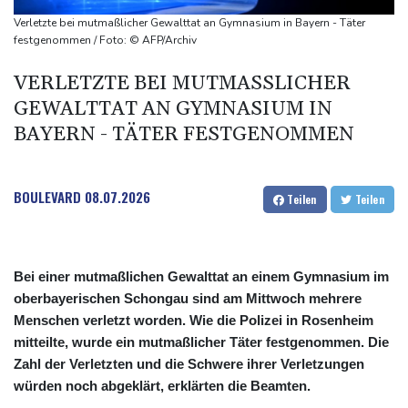
Drohnen über Bundeswehrstandort in Nordrhein-Westfalen
Verletzte bei mutmaßlicher Gewalttat an Gymnasium in Bayern - Täter
gesichtet
festgenommen / Foto: © AFP/Archiv
Ungarns Regierungspartei nominiert Ex-Gerichtspräsidenten
VERLETZTE BEI MUTMASSLICHER G
Baka als Staatschef
EWALTTAT AN GYMNASIUM IN B
Schwimm-EM: Halbisch winkt und springt zu Bronze
AYERN - TÄTER FESTGENOMMEN
Selenskyj: Ukraine hat praktisch keine intakten
Wärmekraftwerke mehr
BOULEVARD
08.07.2026
Teilen
Teilen
Bei einer mutmaßlichen Gewalttat an einem Gymnasium im
oberbayerischen Schongau sind am Mittwoch mehrere
Menschen verletzt worden. Wie die Polizei in Rosenheim
mitteilte, wurde ein mutmaßlicher Täter festgenommen. Die
Zahl der Verletzten und die Schwere ihrer Verletzungen
würden noch abgeklärt, erklärten die Beamten.