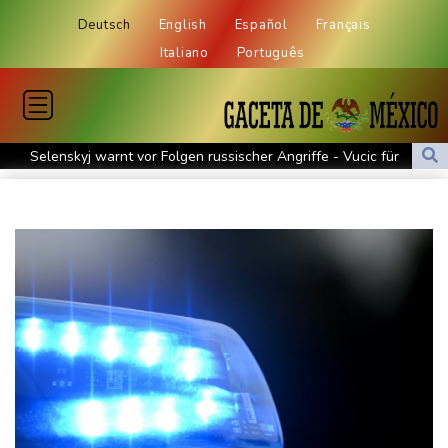
Deutsch
English
Español
Français
Italiano
Português
Selenskyj warnt vor Folgen russischer Angriffe - Vucic für
Integrität der Ukraine
Sieg auf der längsten Etappe: Vollering übernimmt
Gesamtführung
Drohne explodiert an der Grenze zwischen Rumänien und
Bulgarien nahe Gaspipeline
Lionel Messi trauert um seinen Vater
Absturz von Ultraleichtflugzeug: 72-jähriger Pilot stirbt in Baden-
Württemberg
Selenskyj warnt in Belgrad vor Folgen russischer Angriffe für
den Winter