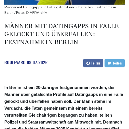
Lionel Messi trauert um Vater und langjährigen Manager Jorge
Männer mit Datingapps in Falle gelockt und überfallen: Festnahme in
DAK-Analyse: ADHS-Neudiagnosen bei Kindern deutlich
Berlin / Foto: © AFP/Archiv
gestiegen
MÄNNER MIT DATINGAPPS IN FALLE
Sohn: Krebs von Ex-Präsident Biden hat sich ausgebreitet und
GELOCKT UND ÜBERFALLEN:
Metastasen gebildet
FESTNAHME IN BERLIN
BOULEVARD
08.07.2026
Teilen
Teilen
In Berlin ist ein 20-Jähriger festgenommen worden, der
Männer über gefälschte Profile auf Datingapps in eine Falle
gelockt und überfallen haben soll. Der Mann stehe im
Verdacht, die Taten gemeinsam mit einem bereits
verurteilten Gleichaltrigen begangen zu haben, teilten
Polizei und Staatsanwaltschaft am Mittwoch mit. Demnach
sollen die beiden Männer 2025 Kontakt zu insgesamt fünf