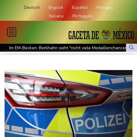
Deutsch
English
Español
Français
Italiano
Português
Im EM-Becken: Berkhahn sieht "nicht viele Medaillenchancen"
Waldbrand in Kanada: Notstand in British Columbia ausgerufen -
20.000 Menschen evakuiert
Dobrindt will Forschung zur Drohensicherheit in Deutschland
ausbauen
Iran bekräftigt harte Haltung in Streit um Straße von Hormus
Amtsantritt von Kolumbiens Staatschef De la Espriella von
Gewalt überschattet
Basketball-WM: Geiselsöder macht gesamte Vorbereitung mit
Taifun "Dolphin": Flugausfälle, Evakuierung und höchste
Warnstufe in China