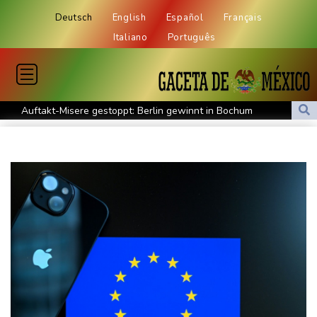
Deutsch
English
Español
Français
Italiano
Português
Auftakt-Misere gestoppt: Berlin gewinnt in Bochum
Trump macht erneut Druck auf Zentralbank-Vorständin Cook
"Medizinische Bedenken": Asllani bleibt bei Hoffenheim
Eurojackpot geknackt: Mehr als 32 Millionen Euro gehen nach
Nordrhein-Westfalen
Menschenrechtsgruppen: Mehr als 140 Tote bei Migrationskrise
in Ceuta
Mindestens zehn Tote bei Angriffen der pro-iranischen Huthis im
Jemen
US-Senat stimmt für verschärfte Sanktionen gegen Russland
US-Gericht setzt Bau von Trumps Ballsaal aus - Präsident