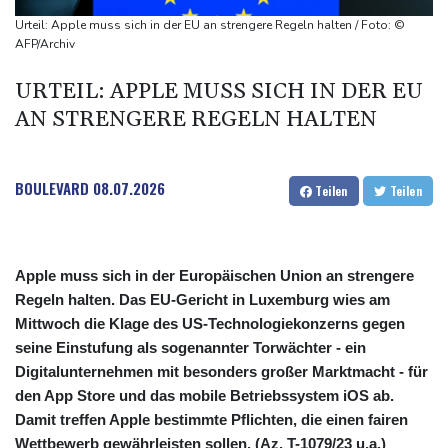
kündigt Berufung an
Urteil: Apple muss sich in der EU an strengere Regeln halten / Foto: ©
Direkt-ICE Berlin-Paris bleibt wegen Technikproblemen vorerst
AFP/Archiv
unterbrochen
URTEIL: APPLE MUSS SICH IN DER EU
Selenskyj erstmals seit Beginn von Ukraine-Krieg nach Serbien
AN STRENGERE REGELN HALTEN
gereist
BOULEVARD
08.07.2026
Teilen
Teilen
Apple muss sich in der Europäischen Union an strengere
Regeln halten. Das EU-Gericht in Luxemburg wies am
Mittwoch die Klage des US-Technologiekonzerns gegen
seine Einstufung als sogenannter Torwächter - ein
Digitalunternehmen mit besonders großer Marktmacht - für
den App Store und das mobile Betriebssystem iOS ab.
Damit treffen Apple bestimmte Pflichten, die einen fairen
Wettbewerb gewährleisten sollen. (Az. T-1079/23 u.a.)