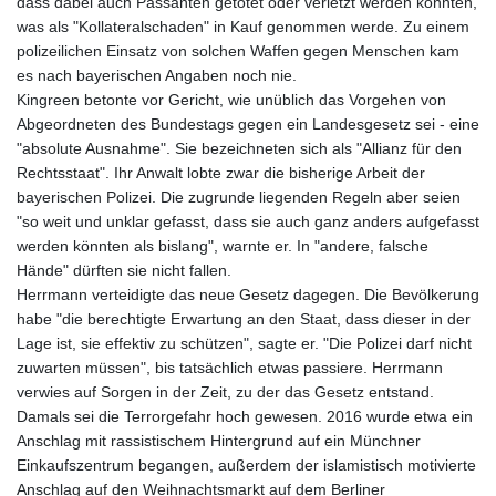
dass dabei auch Passanten getötet oder verletzt werden könnten,
was als "Kollateralschaden" in Kauf genommen werde. Zu einem
polizeilichen Einsatz von solchen Waffen gegen Menschen kam
es nach bayerischen Angaben noch nie.
Kingreen betonte vor Gericht, wie unüblich das Vorgehen von
Abgeordneten des Bundestags gegen ein Landesgesetz sei - eine
"absolute Ausnahme". Sie bezeichneten sich als "Allianz für den
Rechtsstaat". Ihr Anwalt lobte zwar die bisherige Arbeit der
bayerischen Polizei. Die zugrunde liegenden Regeln aber seien
"so weit und unklar gefasst, dass sie auch ganz anders aufgefasst
werden könnten als bislang", warnte er. In "andere, falsche
Hände" dürften sie nicht fallen.
Herrmann verteidigte das neue Gesetz dagegen. Die Bevölkerung
habe "die berechtigte Erwartung an den Staat, dass dieser in der
Lage ist, sie effektiv zu schützen", sagte er. "Die Polizei darf nicht
zuwarten müssen", bis tatsächlich etwas passiere. Herrmann
verwies auf Sorgen in der Zeit, zu der das Gesetz entstand.
Damals sei die Terrorgefahr hoch gewesen. 2016 wurde etwa ein
Anschlag mit rassistischem Hintergrund auf ein Münchner
Einkaufszentrum begangen, außerdem der islamistisch motivierte
Anschlag auf den Weihnachtsmarkt auf dem Berliner