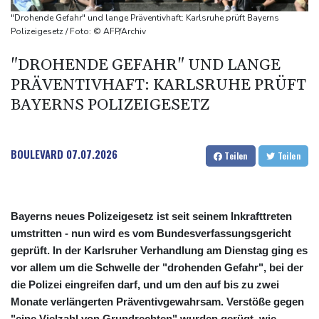
Selenskyj warnt vor Folgen russischer Angriffe - Vucic für
"Drohende Gefahr" und lange Präventivhaft: Karlsruhe prüft Bayerns
Integrität der Ukraine
Polizeigesetz / Foto: © AFP/Archiv
Sieg auf der längsten Etappe: Vollering übernimmt
"DROHENDE GEFAHR" UND LANGE
Gesamtführung
PRÄVENTIVHAFT: KARLSRUHE PRÜFT
Drohne explodiert an der Grenze zwischen Rumänien und
BAYERNS POLIZEIGESETZ
Bulgarien nahe Gaspipeline
BOULEVARD
07.07.2026
Teilen
Teilen
Bayerns neues Polizeigesetz ist seit seinem Inkrafttreten
umstritten - nun wird es vom Bundesverfassungsgericht
geprüft. In der Karlsruher Verhandlung am Dienstag ging es
vor allem um die Schwelle der "drohenden Gefahr", bei der
die Polizei eingreifen darf, und um den auf bis zu zwei
Monate verlängerten Präventivgewahrsam. Verstöße gegen
"eine Vielzahl von Grundrechten" wurden gerügt, wie