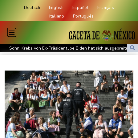
Deutsch
English
Español
Français
Italiano
Português
Sohn: Krebs von Ex-Präsident Joe Biden hat sich ausgebreitet
und Metastasen gebildet
Bilger: Boni von Bahn-Managern werden an Einhaltung der
Vorgaben des Bundes geknüpft
FIFA stärkt Infantino - und holt zum Rundumschlag aus
Torlos gegen Kaiserslautern: Stotterstart von Wolfsburg
Ätna auf Sizilien ausgebrochen - Flugverkehr in Catania
zeitweise eingeschränkt
Doppelpack Freigang: Frankfurt schlägt auch Malmö
Explosion mutmaßlich ukrainischer Drohne in Bulgarien löst
diplomatische Verstimmung aus