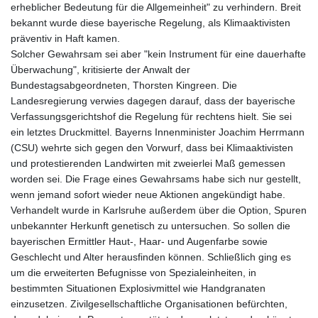
erheblicher Bedeutung für die Allgemeinheit" zu verhindern. Breit
bekannt wurde diese bayerische Regelung, als Klimaaktivisten
präventiv in Haft kamen.
Solcher Gewahrsam sei aber "kein Instrument für eine dauerhafte
Überwachung", kritisierte der Anwalt der
Bundestagsabgeordneten, Thorsten Kingreen. Die
Landesregierung verwies dagegen darauf, dass der bayerische
Verfassungsgerichtshof die Regelung für rechtens hielt. Sie sei
ein letztes Druckmittel. Bayerns Innenminister Joachim Herrmann
(CSU) wehrte sich gegen den Vorwurf, dass bei Klimaaktivisten
und protestierenden Landwirten mit zweierlei Maß gemessen
worden sei. Die Frage eines Gewahrsams habe sich nur gestellt,
wenn jemand sofort wieder neue Aktionen angekündigt habe.
Verhandelt wurde in Karlsruhe außerdem über die Option, Spuren
unbekannter Herkunft genetisch zu untersuchen. So sollen die
bayerischen Ermittler Haut-, Haar- und Augenfarbe sowie
Geschlecht und Alter herausfinden können. Schließlich ging es
um die erweiterten Befugnisse von Spezialeinheiten, in
bestimmten Situationen Explosivmittel wie Handgranaten
einzusetzen. Zivilgesellschaftliche Organisationen befürchten,