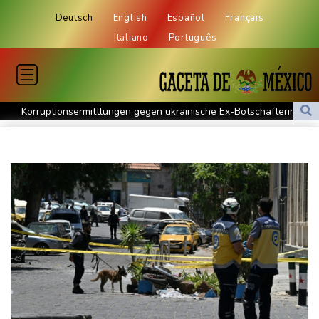
Deutsch
English
Español
Français
Italiano
Português
Korruptionsermittlungen gegen ukrainische Ex-Botschafterin in
den USA
Wahl-O-Mat zu Landtagswahl in Sachsen-Anhalt gestartet
Bundesverfassungsgericht: Bundestag muss "zeitnah" über
Wahleinsprüche entscheiden
KI-Boom: Siemens verzeichnet Rekord bei Auftragseingang und
deutliche Gewinnzuwachs
Frau aus Berliner Kleingartenvorstand soll fast eine Million Euro
veruntreut haben
Zahl deutscher Azubis sinkt deutlich - Anstieg bei ausländischen
Auszubildenden