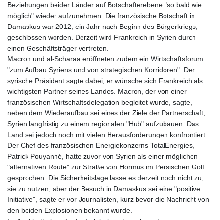
Beziehungen beider Länder auf Botschafterebene "so bald wie
möglich" wieder aufzunehmen. Die französische Botschaft in
Damaskus war 2012, ein Jahr nach Beginn des Bürgerkriegs,
geschlossen worden. Derzeit wird Frankreich in Syrien durch
einen Geschäftsträger vertreten.
Macron und al-Scharaa eröffneten zudem ein Wirtschaftsforum
"zum Aufbau Syriens und von strategischen Korridoren". Der
syrische Präsident sagte dabei, er wünsche sich Frankreich als
wichtigsten Partner seines Landes. Macron, der von einer
französischen Wirtschaftsdelegation begleitet wurde, sagte,
neben dem Wiederaufbau sei eines der Ziele der Partnerschaft,
Syrien langfristig zu einem regionalen "Hub" aufzubauen. Das
Land sei jedoch noch mit vielen Herausforderungen konfrontiert.
Der Chef des französischen Energiekonzerns TotalEnergies,
Patrick Pouyanné, hatte zuvor von Syrien als einer möglichen
"alternativen Route" zur Straße von Hormus im Persischen Golf
gesprochen. Die Sicherheitslage lasse es derzeit noch nicht zu,
sie zu nutzen, aber der Besuch in Damaskus sei eine "positive
Initiative", sagte er vor Journalisten, kurz bevor die Nachricht von
den beiden Explosionen bekannt wurde.