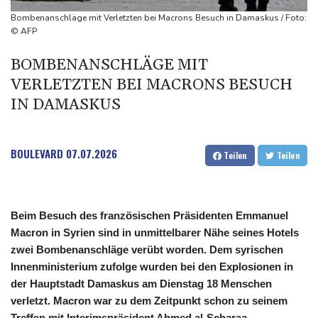
Frau fällt bei Gewitter von Motorboot in Bodensee und stirbt
Bombenanschläge mit Verletzten bei Macrons Besuch in Damaskus / Foto:
Rüstungsbetrieb in Bayern ausgespäht: Mutmaßlicher Agent
© AFP
festgenommen
BOMBENANSCHLÄGE MIT
Myanmars Ex-General Min Aung Hlaing zu erstem Besuch in
VERLETZTEN BEI MACRONS BESUCH
Thailand als Präsident
IN DAMASKUS
Drohnenabwehr: Grüne fordern "klare Zuständigkeiten" - SPD
sieht Behörden gestärkt
BOULEVARD
07.07.2026
Teilen
Teilen
Beim Besuch des französischen Präsidenten Emmanuel
Macron in Syrien sind in unmittelbarer Nähe seines Hotels
zwei Bombenanschläge verübt worden. Dem syrischen
Innenministerium zufolge wurden bei den Explosionen in
der Hauptstadt Damaskus am Dienstag 18 Menschen
verletzt. Macron war zu dem Zeitpunkt schon zu seinem
Treffen mit Interimspräsident Ahmed al-Scharaa