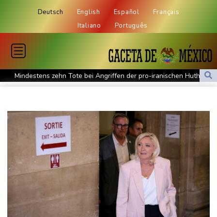
Deutsch
English
Español
Français
Italiano
Português
Mindestens zehn Tote bei Angriffen der pro-iranischen Huthis im
Jemen
US-Senat stimmt für verschärfte Sanktionen gegen Russland
US-Gericht setzt Bau von Trumps Ballsaal aus - Präsident
kündigt Berufung an
Direkt-ICE Berlin-Paris bleibt wegen Technikproblemen vorerst
unterbrochen
Selenskyj erstmals seit Beginn von Ukraine-Krieg nach Serbien
gereist
Russland weist Verantwortung für Drohnenvorfall an Leipziger
Flughafen zurück