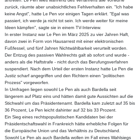
zurück, räumte aber unabsichtliches Fehlverhalten ein. "Ich habe
keine Angst", hatte Le Pen vor einigen Tagen erklärt. "Egal was
passiert, ich werde ja nicht tot sein. Ich werde weiter für meine
Ideen kämpfen", sagte sie in einem TV-Interview.
In erster Instanz war Le Pen im März 2025 zu vier Jahren Haft,
davon zwei in Form von Hausarrest mit einer elektronischen
Fußfessel, und fünf Jahren Nichtwählbarkeit verurteilt worden.
Der Entzug des passiven Wahlrechts galt ab sofort und wurde -
anders als die Haftstrafe - nicht durch das Berufungsverfahren
suspendiert. Nach dem Urteil der ersten Instanz hatte Le Pen die
Justiz scharf angegriffen und den Richtern einen "politischen
Prozess" vorgeworfen.
In Umfragen liegen sowohl Le Pen als auch Bardella seit
längerem auf Platz eins und hätten damit gute Aussichten auf die
Stichwahl um das Präsidentenamt. Bardella kam zuletzt auf 35 bis
36 Prozent, Le Pen leicht dahinter auf 32 bis 33 Prozent.
Ein Sieg eines rechtspopulistischen Kandidaten bei der
Präsidentschaftswahl in Frankreich hätte erhebliche Folgen für
die Europäische Union und das Verhältnis zu Deutschland.
Sowohl Le Pen als auch Bardella wollen im Fall eines Wahlsiegs