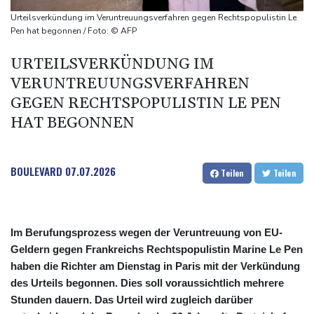
US-Berufungsgericht bestätigt Aussetzung von Trumps
Urteilsverkündung im Veruntreuungsverfahren gegen Rechtspopulistin Le
umstrittenen Ballsaal-Plänen
Pen hat begonnen / Foto: © AFP
Nach Andrang auf Ceuta: Spanien und Italien streiten über
URTEILSVERKÜNDUNG IM
Grenzkontrollen
VERUNTREUUNGSVERFAHREN
Niewiadoma fährt am Mont Ventoux ins Gelbe Trikot
GEGEN RECHTSPOPULISTIN LE PEN
Trumps umstrittener Justizminister Blanche kurz vor der
HAT BEGONNEN
Bestätigung im Senat
BOULEVARD
07.07.2026
Teilen
Teilen
Im Berufungsprozess wegen der Veruntreuung von EU-
Geldern gegen Frankreichs Rechtspopulistin Marine Le Pen
haben die Richter am Dienstag in Paris mit der Verkündung
des Urteils begonnen. Dies soll voraussichtlich mehrere
Stunden dauern. Das Urteil wird zugleich darüber