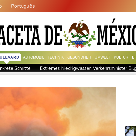
o
Português
ULEVARD
AUTOMOBIL
TECHNIK
GESUNDHEIT
UMWELT
KULTUR
B
nkrete Schritte
Extremes Niedrigwasser: Verkehrsminister Bilg
 in syrischem Bürgerkrieg
Urteil in Prozess um tödlichen Aut
 Millionen Eier spenden
Investoren-Affäre: Fifa-Spitze stellt s
Wissenschaftler bestätigen: Schrottteil von SpaceX-Rakete a
ttet und dann doch gestorben
Niedrigwasser: Ex-Umweltmini