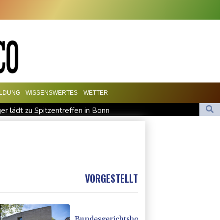
ILDUNG
WISSENSWERTES
WETTER
er lädt zu Spitzentreffen in Bonn
oanschlag auf Verdi-Demonstration in München
ich "uneingeschränkt" hinter Infantino
uf Mond eingeschlagen
sterin Lemke fordert grundsätzliche Gegenmaßnahmen
VORGESTELLT
Bundesgerichtshof