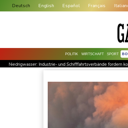
Deutsch
English
Español
Français
Italian
POLITIK
WIRTSCHAFT
SPORT
BO
Niedrigwasser: Industrie- und Schifffahrtsverbände fordern ko
Bundesgerichtshof urteilt über Mann wegen Kriegsverbrechen
Vorwurf der Preisabsprache: Drei US-Produzenten müssen 53
Steinmeier-Nachfolge: Özdemir spricht sich für eine Frau aus
Nilpferd-Baby von Herde von Drogenboss Escobar erst gere