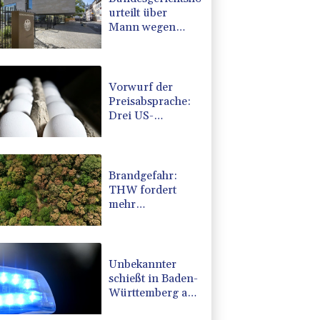
urteilt über
Mann wegen
Kriegsverbrechen
in syrischem
Bürgerkrieg
Vorwurf der
Preisabsprache:
Drei US-
Produzenten
müssen 53
Millionen Eier
spenden
Brandgefahr:
THW fordert
mehr
Investitionen für
Bevölkerungsschutz
Unbekannter
schießt in Baden-
Württemberg auf
Auto: Ein