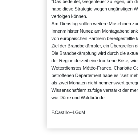
"Das bedeutet, Gegenfeuer zu legen, um d
habe diese Strategie wegen ungünstigen We
verfolgen können.
Am Dienstag sollten weitere Maschinen zur
Innenminister Nunez am Montagabend ankü
von europäischen Partnern bereitgestellte 
Ziel der Brandbekämpfer, ein Übergreifen
Die Brandbekämpfung wird durch die aktuel
der Region derzeit eine trockene Brise, wi
Wetterdienstes Météo-France, Charlotte Co
betroffenen Département habe es "seit meh
als zwei Monaten nicht nennenswert geregne
Wissenschaftlern zufolge verstärkt der 
wie Dürre und Waldbrände.
F.Castillo--LGdM