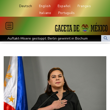
Deutsch
English
Español
Français
Italiano
Português
Auftakt-Misere gestoppt: Berlin gewinnt in Bochum
Trump macht erneut Druck auf Zentralbank-Vorständin Cook
"Medizinische Bedenken": Asllani bleibt bei Hoffenheim
Eurojackpot geknackt: Mehr als 32 Millionen Euro gehen nach
Nordrhein-Westfalen
Menschenrechtsgruppen: Mehr als 140 Tote bei Migrationskrise
in Ceuta
Mindestens zehn Tote bei Angriffen der pro-iranischen Huthis im
Jemen
US-Senat stimmt für verschärfte Sanktionen gegen Russland
US-Gericht setzt Bau von Trumps Ballsaal aus - Präsident