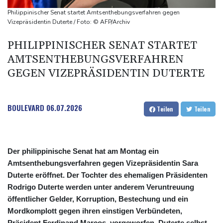
kündigt Berufung an
Philippinischer Senat startet Amtsenthebungsverfahren gegen
Direkt-ICE Berlin-Paris bleibt wegen Technikproblemen vorerst
Vizepräsidentin Duterte / Foto: © AFP/Archiv
unterbrochen
PHILIPPINISCHER SENAT STARTET
Selenskyj erstmals seit Beginn von Ukraine-Krieg nach Serbien
AMTSENTHEBUNGSVERFAHREN
gereist
GEGEN VIZEPRÄSIDENTIN DUTERTE
BOULEVARD
06.07.2026
Teilen
Teilen
Der philippinische Senat hat am Montag ein
Amtsenthebungsverfahren gegen Vizepräsidentin Sara
Duterte eröffnet. Der Tochter des ehemaligen Präsidenten
Rodrigo Duterte werden unter anderem Veruntreuung
öffentlicher Gelder, Korruption, Bestechung und ein
Mordkomplott gegen ihren einstigen Verbündeten,
Präsident Ferdinand Marcos, vorgeworfen. Duterte selbst