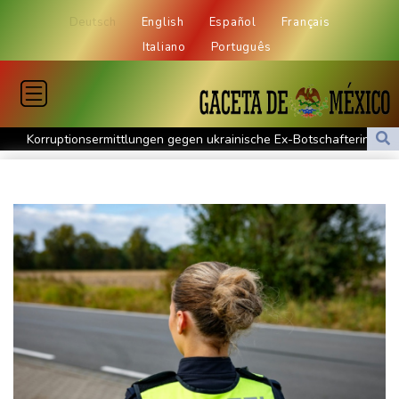
Deutsch
English
Español
Français
Italiano
Português
Korruptionsermittlungen gegen ukrainische Ex-Botschafterin in
den USA
Wahl-O-Mat zu Landtagswahl in Sachsen-Anhalt gestartet
Bundesverfassungsgericht: Bundestag muss "zeitnah" über
Wahleinsprüche entscheiden
KI-Boom: Siemens verzeichnet Rekord bei Auftragseingang und
deutliche Gewinnzuwachs
Frau aus Berliner Kleingartenvorstand soll fast eine Million Euro
veruntreut haben
Zahl deutscher Azubis sinkt deutlich - Anstieg bei ausländischen
Auszubildenden