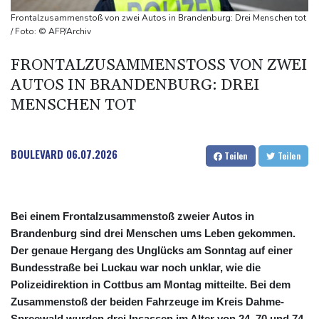
Frau fällt bei Gewitter von Motorboot in Bodensee und stirbt
Frontalzusammenstoß von zwei Autos in Brandenburg: Drei Menschen tot
Rüstungsbetrieb in Bayern ausgespäht: Mutmaßlicher Agent
/ Foto: © AFP/Archiv
festgenommen
FRONTALZUSAMMENSTOSS VON ZWEI A
Myanmars Ex-General Min Aung Hlaing zu erstem Besuch in
UTOS IN BRANDENBURG: DREI M
Thailand als Präsident
ENSCHEN TOT
Drohnenabwehr: Grüne fordern "klare Zuständigkeiten" - SPD
sieht Behörden gestärkt
BOULEVARD
06.07.2026
Teilen
Teilen
Bei einem Frontalzusammenstoß zweier Autos in
Brandenburg sind drei Menschen ums Leben gekommen.
Der genaue Hergang des Unglücks am Sonntag auf einer
Bundesstraße bei Luckau war noch unklar, wie die
Polizeidirektion in Cottbus am Montag mitteilte. Bei dem
Zusammenstoß der beiden Fahrzeuge im Kreis Dahme-
Spreewald wurden drei Insassen im Alter von 24, 70 und 74