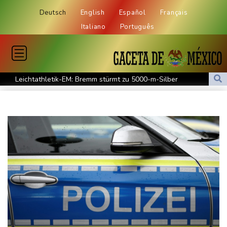
Deutsch
English
Español
Français
Italiano
Português
Leichtathletik-EM: Bremm stürmt zu 5000-m-Silber
Russische Anti-Kriegs-Partei Jabloko von Parlamentswahl
ausgeschlossen
Tränen bei Lückenkemper: Aus im Halbfinale
30 Jahre nach Mord an Tupac Shakur: Prozess in Las Vegas
begonnen
Mindestens 111 Tote bei schwerem Erdbeben in Kolumbien
Erste deutsche Medaille: Mabry holt EM-Bronze
Mehr als 70 Prozent Englands von Dürre betroffen
Mindestens 111 Tote bei schwerem Erdbeben in Kolumbien -
Katastrophenfall ausgerufen