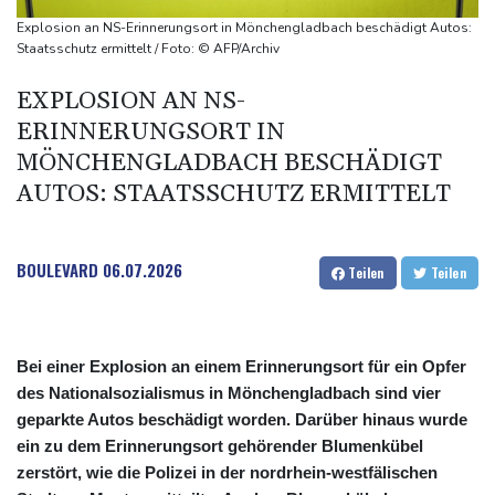
Trump fordert Entschädigungen vom Iran
Explosion an NS-Erinnerungsort in Mönchengladbach beschädigt Autos:
Russische Oppositionspartei Jabloko von Parlamentswahl
Staatsschutz ermittelt / Foto: © AFP/Archiv
ausgeschlossen
EXPLOSION AN NS-
ERINNERUNGSORT IN
MÖNCHENGLADBACH BESCHÄDIGT
AUTOS: STAATSSCHUTZ ERMITTELT
BOULEVARD
06.07.2026
Teilen
Teilen
Bei einer Explosion an einem Erinnerungsort für ein Opfer
des Nationalsozialismus in Mönchengladbach sind vier
geparkte Autos beschädigt worden. Darüber hinaus wurde
ein zu dem Erinnerungsort gehörender Blumenkübel
zerstört, wie die Polizei in der nordrhein-westfälischen