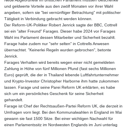
und geldwerte Vorteile aus den zwölf Monaten vor ihrer Wahl
angeben, sofern sie "bei vernünftiger Betrachtung" mit politischer
Tätigkeit in Verbindung gebracht werden können.
Der Reform-UK-Politiker Robert Jenrick sagte der BBC, Cottrell
sei ein "alter Freund" Farages. Dieser habe 2024 vor Farages
Wahl ins Parlament dessen Mitarbeiter und Sicherheit bezahlt.
Farage habe zudem nur "sehr selten" in Cottrells Anwesen
übernachtet. "Keinerlei Regeln wurden gebrochen", betonte
Jenrick.
Farages Verhalten wird bereits wegen einer nicht gemeldeten
Zahlung in Höhe von fünf Millionen Pfund (fast sechs Millionen
Euro) geprüft, die der in Thailand lebende Luftfahrtunternehmer
und Krypto-Investor Christopher Harborne ihm hatte zukommen
lassen. Farage und seine Parei Reform UK erklärten, es habe
sich um ein persönliches Geschenk für seine Sicherheit
gehandelt.
Farage ist Chef der Rechtsaußen-Partei Reform UK, die derzeit in
Umfragen vorn liegt. Bei den Kommunalwahlen in England im Mai
gewann sie fast 1500 Sitze. Bei einer wichtigen Nachwahl für
einen Parlamentssitz im Nordwesten Englands im Juni unterlag