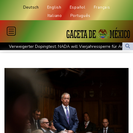
Deutsch
English
Español
Français
Italiano
Português
Verweigerter Dopingtest: NADA will Vierjahressperre für Ansah
Medien: Türkischer Präsident Erdogan zu Dreiergipfel in Saudi-
Arabien eingetroffen
Deutsche Industrieproduktion zeigt sich widerstandsfähig -
Rekordstand bei Exporten
Weniger Falschgeld im ersten Halbjahr im Umlauf
Anhaltende Trockenheit: Rheinpegel bei Düsseldorf auf
historischem Tief
Urteil: Nähe zu Muslimbruderschaft kann Verbeamtung
entgegenstehen
Nationaler Sicherheitsrat mit Merz hat zu Drohnenvorfall in