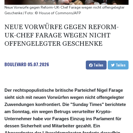
Leipzig getagt
Neue Vorwürfe gegen Reform-UK-Chef Farage wegen nicht offengelegter
Dina Ebimbe wechselt von Frankfurt zu Schalke
Geschenke / Foto: © House of Commons/AFP
Regierung und Opposition in Venezuela nehmen offiziellen
NEUE VORWÜRFE GEGEN REFORM-
Dialog auf - ohne Machado
UK-CHEF FARAGE WEGEN NICHT
Schwimm-EM: Gose holt Gold im Freiwasser-Knockout
OFFENGELEGTER GESCHENKE
BOULEVARD
05.07.2026
Teilen
Teilen
Der rechtspopulistische britische Parteichef Nigel Farage
sieht sich mit neuen Vorwürfen wegen nicht offengelegter
Zuwendungen konfrontiert. Die "Sunday Times" berichtete
am Sonntag, ein wegen Betrugs verurteilter Krypto-
Unternehmer habe vor Farages Einzug ins Parlament für
dessen Sicherheit und Mitarbeiter gezahlt. Ein
Abgeordneter der Liberaldemokraten forderte daraufhin