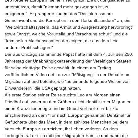
unterstützen, damit "niemand mehr gezwungen ist, zu
emigrieren". Er prangerte zudem das "Desinteresse am
Gemeinwohl und die Korruption in den Herkunftsländern" an, ein
"Weltwirtschaftssystem, das Armut und Ausgrenzung hervorbringt"
sowie "Angst, welche Vorurteile und Verachtung schürt" und die
"kriminellen Machenschaften derjenigen, die aus dem Leid
anderer Profit schlagen."
Der aus Chicago stammende Papst hatte mit dem 4. Juli den 250.
Jahrestag der Unabhängigkeitserklärung der Vereinigten Staaten
für seine eintägige Reise gewählt. In einem am Freitag
veröffentlichten Video rief Leo zur "Mäßigung" in der Debatte um
Migration auf und betonte, wie "aufeinanderfolgende Wellen von
Einwanderern" die USA geprägt hätten.
Als erste Station seiner Reise suchte Leo am Morgen einen
Friedhof auf, wo er an den Gräbern nicht identifizierter Migranten
einen Kranz niederlegte und im Gebet verharrte. Er blickte
anschließend an dem "Tor nach Europa" genannten Denkmal für
Geflüchtete über das Meer, in dem zahllose Menschen bei dem
Versuch, Europa zu erreichen, ihr Leben verloren. An dem
Torbogen traf er sich mit einer Migranten-Familie und nahm die