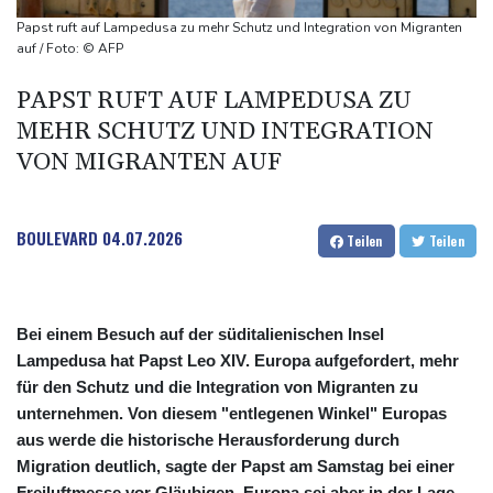
Waldbrand in Kanada: Notstand in British Columbia ausgerufen -
Papst ruft auf Lampedusa zu mehr Schutz und Integration von Migranten
20.000 Menschen evakuiert
auf / Foto: © AFP
Dobrindt will Forschung zur Drohensicherheit in Deutschland
PAPST RUFT AUF LAMPEDUSA ZU
ausbauen
MEHR SCHUTZ UND INTEGRATION
Iran bekräftigt harte Haltung in Streit um Straße von Hormus
VON MIGRANTEN AUF
BOULEVARD
04.07.2026
Teilen
Teilen
Bei einem Besuch auf der süditalienischen Insel
Lampedusa hat Papst Leo XIV. Europa aufgefordert, mehr
für den Schutz und die Integration von Migranten zu
unternehmen. Von diesem "entlegenen Winkel" Europas
aus werde die historische Herausforderung durch
Migration deutlich, sagte der Papst am Samstag bei einer
Freiluftmesse vor Gläubigen. Europa sei aber in der Lage,