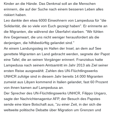
Kinder an die Hände. Das Denkmal soll an die Menschen
erinnern, die auf der Suche nach einem besseren Leben alles
riskiert haben.
Leo dankte den etwa 6000 Einwohnern von Lampedusa für "die
Solidarität, die so viele von Euch gezeigt haben". Er erinnerte an
die Migranten, die während der Überfahrt starben. "Wir fühlen
ihre Gegenwart, die uns nicht weniger herausfordert als die
derjenigen, die hilfsbedürftig gelandet sind."
An einem Landungssteg im Hafen der Insel, an dem auf See
gerettete Migranten an Land gebracht werden, segnete der Papst
eine Tafel, die an seinen Vorgänger erinnert. Franziskus hatte
Lampedusa nach seinem Amtsantritt im Jahr 2013 als Ziel seiner
ersten Reise ausgewählt. Zahlen des UN-Flüchtlingswerks
UNHCR zufolge sind in diesem Jahr bereits 14.000 Migranten
zumeist aus Libyen kommend in Italien gelandet, fast 60 Prozent
von ihnen kamen auf Lampedusa an.
Der Sprecher des UN-Flüchtlingswerks UNHCR, Filippo Ungaro,
sagte der Nachrichtenagentur AFP, der Besuch des Papstes
sende eine klare Botschaft aus, "zu einer Zeit, in der sich die
weltweite politische Debatte über Migration um Grenzen und