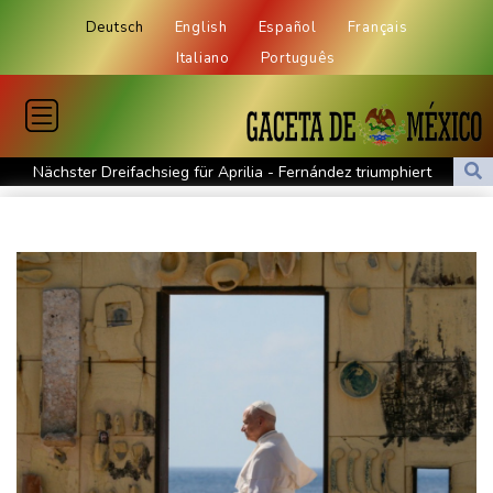
Deutsch
English
Español
Français
Italiano
Português
Nächster Dreifachsieg für Aprilia - Fernández triumphiert
Verkehrsminister Bilger will Boni von Bahnmanagern an Ziele
knüpfen
Bericht: Trotz Sanierung nur jeder vierte Zug zwischen Hamburg
und Berlin pünktlich
FC Bayern: Kompany setzt auf Musiala
Waldbrände in Kanada: Notstand in Provinz British Columbia
ausgerufen
Verdacht auf illegales Rennen: Zwei Tote nach Motorrad-Unfall
in Köln
Im EM-Becken: Berkhahn sieht "nicht viele Medaillenchancen"