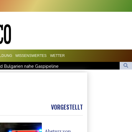
ILDUNG
WISSENSWERTES
WETTER
d Bulgarien nahe Gaspipeline
estfalen gesichtet
zu Bronze
 Spitze
VORGESTELLT
Absturz von