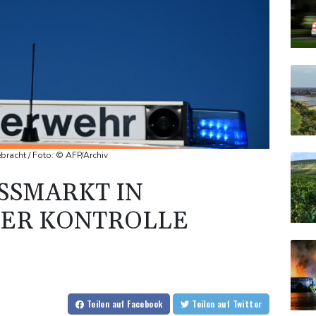
ebracht / Foto: © AFP/Archiv
SMARKT IN S
R KONTROLLE G
Teilen
auf Facebook
Teilen
auf Twitter