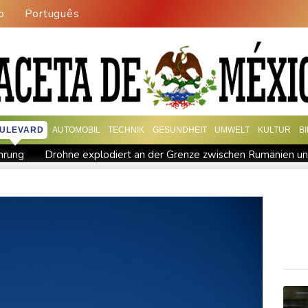
o
Português
ULEVARD
AUTOMOBIL
TECHNIK
GESUNDHEIT
UMWELT
KULTUR
B
hrung
Drohne explodiert an der Grenze zwischen Rumänien un
chtflugzeug: 72-jähriger Pilot stirbt in Baden-Württemberg
 den Winter
Drohnen über Bundeswehrstandort in Nordrhein-W
Baka als Staatschef
Schwimm-EM: Halbisch winkt und springt 
erke mehr
Braunschweig nach Kantersieg in Magdeburg an der