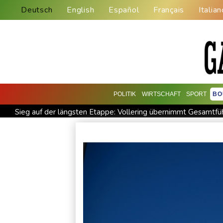
Deutsch
English
Español
Français
Italian
POLITIK
WIRTSCHAFT
SPORT
BO
Sieg auf der längsten Etappe: Vollering übernimmt Gesamtfü
Lionel Messi trauert um seinen Vater
Absturz von Ultralei
Selenskyj warnt in Belgrad vor Folgen russischer Angriffe für
Ungarns Regierungspartei nominiert Ex-Gerichtspräsidenten 
Selenskyj: Ukraine hat praktisch keine intakten Wärmekraftw