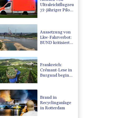
Ultraleichtflugzeug:
72-jähriger Pilot
stirbt in Baden-
Württemberg
Aussetzung von
Lkw-Fahrverbot:
BUND kritisiert
Maßnahme -
Industrie begrüßt
sie
Frankreich:
Crémant-Lese in
Burgund beginnt
wegen
Hitzewellen so
früh wie nie
Brand in
Recyclinganlage
in Rotterdam