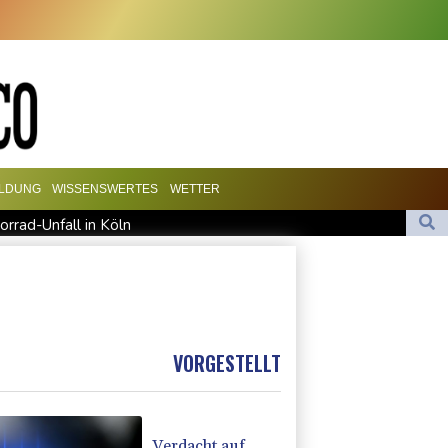
ILDUNG
WISSENSWERTES
WETTER
rrad-Unfall in Köln
en - 20.000 Menschen evakuiert
on Hormus
te Vorbereitung mit
 Manager Jorge
VORGESTELLT
Verdacht auf