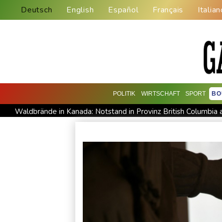
Deutsch
English
Español
Français
Italian
POLITIK
WIRTSCHAFT
SPORT
BO
Waldbrände in Kanada: Notstand in Provinz British Columbia
Im EM-Becken: Berkhahn sieht "nicht viele Medaillenchancen
Dobrindt will Forschung zur Drohensicherheit in Deutschland
Amtsantritt von Kolumbiens Staatschef De la Espriella von 
Taifun "Dolphin": Flugausfälle, Evakuierung und höchste Warns