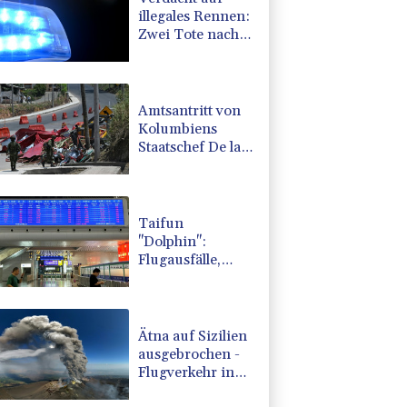
illegales Rennen:
Zwei Tote nach
Motorrad-Unfall
in Köln
Amtsantritt von
Kolumbiens
Staatschef De la
Espriella von
Gewalt
überschattet
Taifun
"Dolphin":
Flugausfälle,
Evakuierung und
höchste
Warnstufe in
China
Ätna auf Sizilien
ausgebrochen -
Flugverkehr in
Catania zeitweise