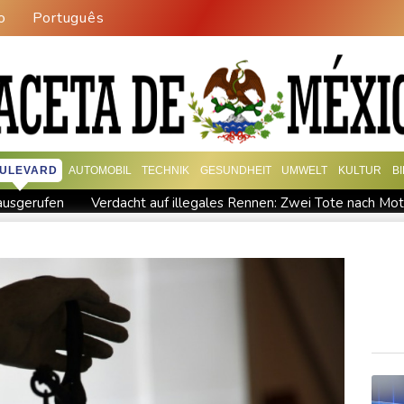
o
Português
ULEVARD
AUTOMOBIL
TECHNIK
GESUNDHEIT
UMWELT
KULTUR
B
 ausgerufen
Verdacht auf illegales Rennen: Zwei Tote nach Moto
"
Waldbrand in Kanada: Notstand in British Columbia ausgeruf
 ausbauen
Iran bekräftigt harte Haltung in Streit um Straße v
Gewalt überschattet
Basketball-WM: Geiselsöder macht gesam
tufe in China
Lionel Messi trauert um Vater und langjährigen