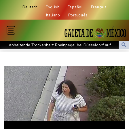
Deutsch
English
Español
Français
Italiano
Português
Anhaltende Trockenheit: Rheinpegel bei Düsseldorf auf
historischem Tief
Urteil: Nähe zu Muslimbruderschaft kann Verbeamtung
entgegenstehen
Nationaler Sicherheitsrat mit Merz hat zu Drohnenvorfall in
Leipzig getagt
Dina Ebimbe wechselt von Frankfurt zu Schalke
Regierung und Opposition in Venezuela nehmen offiziellen
Dialog auf - ohne Machado
Schwimm-EM: Gose holt Gold im Freiwasser-Knockout
Angeblicher "Geburtstourismus": Trump unternimmt neuen