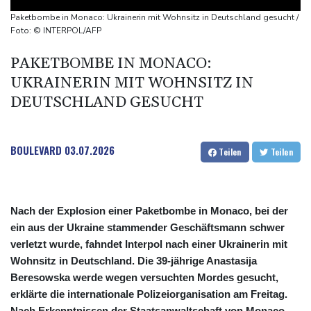
Vorstoß im Streit um US-Staatsbürgerschaft
Paketbombe in Monaco: Ukrainerin mit Wohnsitz in Deutschland gesucht /
Würgeschlange an Kanalufer in Schleswig-Holstein entdeckt
Foto: © INTERPOL/AFP
Unter Traktor eingeklemmt: Zwölfjähriger stirbt in Nordrhein-
PAKETBOMBE IN MONACO:
Westfalen
UKRAINERIN MIT WOHNSITZ IN
Sri Lanka setzt nach Unruhen in Gefängnis Soldaten ein
DEUTSCHLAND GESUCHT
BOULEVARD
03.07.2026
Teilen
Teilen
Nach der Explosion einer Paketbombe in Monaco, bei der
ein aus der Ukraine stammender Geschäftsmann schwer
verletzt wurde, fahndet Interpol nach einer Ukrainerin mit
Wohnsitz in Deutschland. Die 39-jährige Anastasija
Beresowska werde wegen versuchten Mordes gesucht,
erklärte die internationale Polizeiorganisation am Freitag.
Nach Erkenntnissen der Staatsanwaltschaft von Monaco