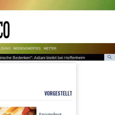
ILDUNG
WISSENSWERTES
WETTER
inische Bedenken": Asllani bleibt bei Hoffenheim
te bei Migrationskrise in Ceuta
 Russland
ikproblemen vorerst unterbrochen
VORGESTELLT
Eurojackpot