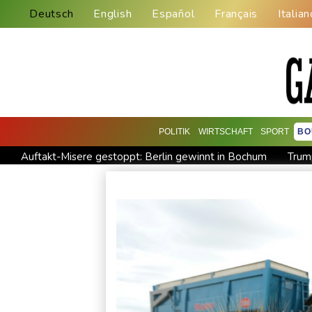
Deutsch
English
Español
Français
Italian
POLITIK
WIRTSCHAFT
SPORT
BO
Auftakt-Misere gestoppt: Berlin gewinnt in Bochum
Trum
Eurojackpot geknackt: Mehr als 32 Millionen Euro gehen nac
Mindestens zehn Tote bei Angriffen der pro-iranischen Huthi
US-Gericht setzt Bau von Trumps Ballsaal aus - Präsident kü
Selenskyj erstmals seit Beginn von Ukraine-Krieg nach Serbie