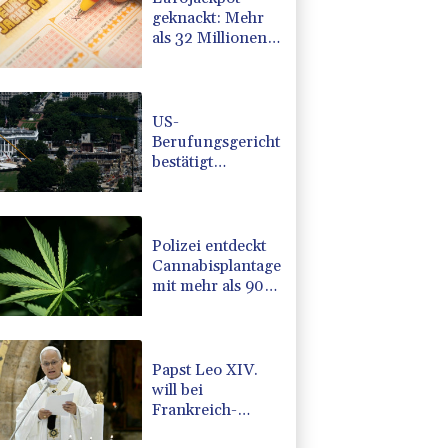
geknackt: Mehr
als 32 Millionen
Euro gehen nach
Nordrhein-
Westfalen
US-
Berufungsgericht
bestätigt
Aussetzung von
Trumps
umstrittenen
Ballsaal-Plänen
Polizei entdeckt
Cannabisplantage
mit mehr als 900
Pflanzen in
Kerpen -
Festnahme
Papst Leo XIV.
will bei
Frankreich-
Besuch