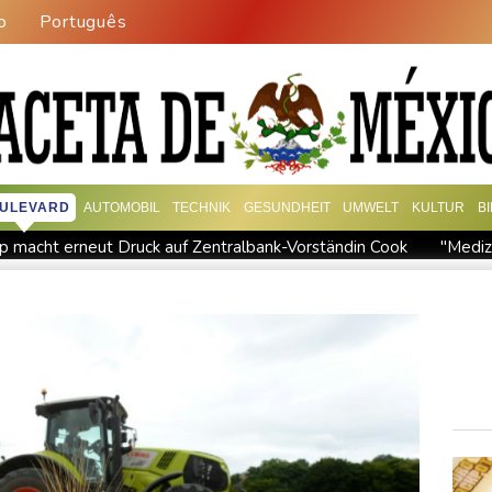
o
Português
ULEVARD
AUTOMOBIL
TECHNIK
GESUNDHEIT
UMWELT
KULTUR
B
p macht erneut Druck auf Zentralbank-Vorständin Cook
"Mediz
h Nordrhein-Westfalen
Menschenrechtsgruppen: Mehr als 140 To
s im Jemen
US-Senat stimmt für verschärfte Sanktionen gegen
ndigt Berufung an
Direkt-ICE Berlin-Paris bleibt wegen Techn
n gereist