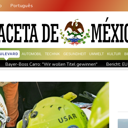
o
Português
ULEVARD
AUTOMOBIL
TECHNIK
GESUNDHEIT
UMWELT
KULTUR
B
Bayer-Boss Carro: "Wir wollen Titel gewinnen"
Bericht: EU
iffe in Region Kiew
BUND kritisiert Lockerung von Sonntagsfah
 gegen Drogengewalt an
BUND kritisiert Lockerung von Sonn-
Abholzung im Amazonas auf niedrigstem Stand seit einem Jahr
CDU in Sachsen-Anhalt