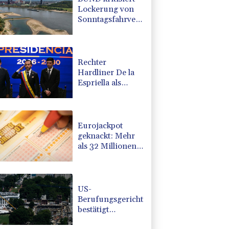
Lockerung von
Sonntagsfahrverbot
für Lkw - BDI
begrüßt es
Rechter
Hardliner De la
Espriella als
Kolumbiens
Präsident
vereidigt
Eurojackpot
geknackt: Mehr
als 32 Millionen
Euro gehen nach
Nordrhein-
Westfalen
US-
Berufungsgericht
bestätigt
Aussetzung von