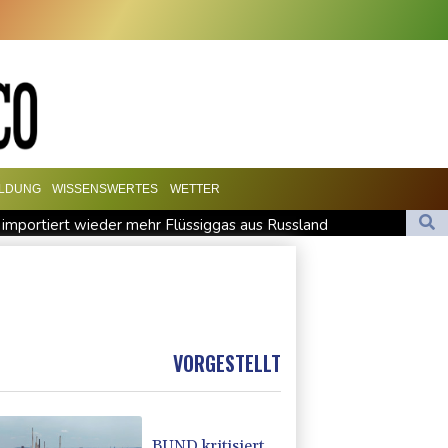
ILDUNG
WISSENSWERTES
WETTER
 importiert wieder mehr Flüssiggas aus Russland
rverbot für Lkw - BDI begrüßt es
 und Feiertagsfahrverbot für Lastwagen
zehnt
VORGESTELLT
BUND kritisiert