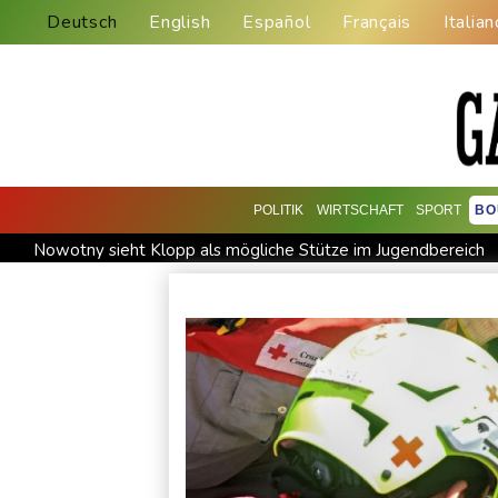
Deutsch
English
Español
Français
Italian
POLITIK
WIRTSCHAFT
SPORT
BO
Nowotny sieht Klopp als mögliche Stütze im Jugendbereich
Militärverwaltung: Mindestens drei Tote durch russische Angr
Kolumbien: Neuer Präsident kündigt "unermüdlichen" Kampf
Trump spricht nach Ballsaal-Urteil von "nationaler Schande"
Frei: Über Beteiligung an AfD-Regierung entscheidet nicht 