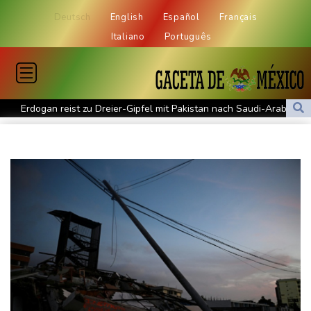
Deutsch
English
Español
Français
Italiano
Português
Erdogan reist zu Dreier-Gipfel mit Pakistan nach Saudi-Arabien
58 Soldaten im Jemen bei Huthi-Angriffen getötet - Regierung
kündigt Vergeltung an
UEFA hält an FIFA-Boykott fest - CAF hält zu Infantino
Jemen: 38 Soldaten bei Huthi-Angriffen getötet - Regierung
kündigt Vergeltung an
Mindestens zwei Tote bei Bombenexplosion in Kleinbus nahe
Damaskus
Real Madrid verlängert mit Vinicius Jr. bis 2032
Schwimm-EM: Eikermann und Rösler gewinnen Silber und Bronze
Syrische Staatsmedien: Bombe in Kleinbus nahe Damaskus