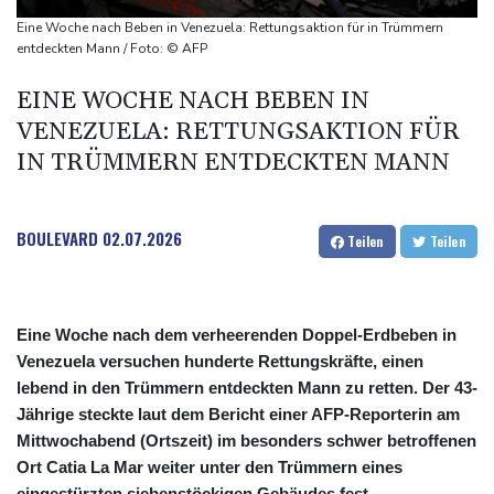
explodiert
Eine Woche nach Beben in Venezuela: Rettungsaktion für in Trümmern
Bundesanwaltschaft übernimmt Ermittlungen zu Sprengstoff-
entdeckten Mann / Foto: © AFP
Drohne in Leipzig
EINE WOCHE NACH BEBEN IN
42,2 Grad: Allzeit-Hitzerekord in der Slowakei nach nur einem
VENEZUELA: RETTUNGSAKTION FÜR
Tag gebrochen
IN TRÜMMERN ENTDECKTEN MANN
BOULEVARD
02.07.2026
Teilen
Teilen
Eine Woche nach dem verheerenden Doppel-Erdbeben in
Venezuela versuchen hunderte Rettungskräfte, einen
lebend in den Trümmern entdeckten Mann zu retten. Der 43-
Jährige steckte laut dem Bericht einer AFP-Reporterin am
Mittwochabend (Ortszeit) im besonders schwer betroffenen
Ort Catia La Mar weiter unter den Trümmern eines
eingestürzten siebenstöckigen Gebäudes fest.