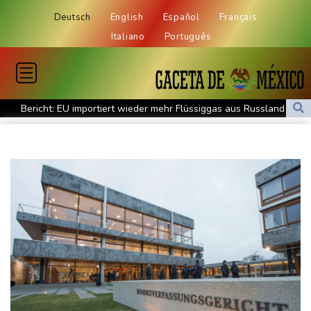
Deutsch
English
Español
Français
Italiano
Português
Bericht: EU importiert wieder mehr Flüssiggas aus Russland
Militärverwaltung: Mindestens drei Tote durch russische Angriffe
in Region Kiew
BUND kritisiert Lockerung von Sonntagsfahrverbot für Lkw - BDI
begrüßt es
Kolumbien: Neuer Präsident kündigt "unermüdlichen" Kampf
gegen Drogengewalt an
BUND kritisiert Lockerung von Sonn- und Feiertagsfahrverbot für
Lastwagen
Trump spricht nach Ballsaal-Urteil von "nationaler Schande"
Abholzung im Amazonas auf niedrigstem Stand seit einem