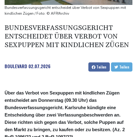
Jahrzehnt
Bundesverfassungsgericht entscheidet über Verbot von Sexpuppen mit
Frei: Über Beteiligung an AfD-Regierung entscheidet nicht CDU
kindlichen Zügen / Foto: © AFP/Archiv
in Sachsen-Anhalt
BUNDESVERFASSUNGSGERICHT
US-Senat stimmt für umfassendes Sanktionspaket gegen
ENTSCHEIDET ÜBER VERBOT VON
Russland
SEXPUPPEN MIT KINDLICHEN ZÜGEN
"Rente mit 63": Unionsfraktionschef Frei offen für Härtefall- und
Übergangslösungen
BOULEVARD
02.07.2026
Teilen
Teilen
Über das Verbot von Sexpuppen mit kindlichen Zügen
entscheidet am Donnerstag (09.30 Uhr) das
Bundesverfassungsgericht. Karlsruhe kündigte eine
Entscheidung über zwei Verfassungsbeschwerden an.
Diese richten sich gegen das Verbot, solche Puppen auf
den Markt zu bringen, zu kaufen oder zu besitzen. (Az. 2
BvR 1096/22 und 2 BvR 1097/22)