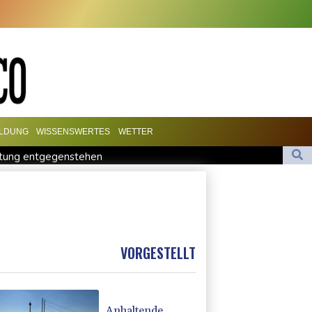
ILDUNG
WISSENSWERTES
WETTER
mtung entgegenstehen
iwasser-Knockout
analufer in Schleswig-Holstein entdeckt
ein
VORGESTELLT
Anhaltende