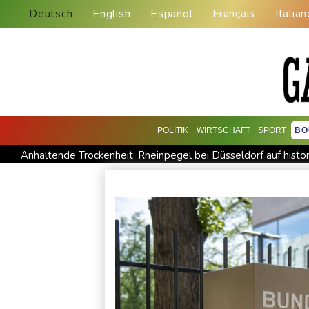
Deutsch
English
Español
Français
Italian
POLITIK
WIRTSCHAFT
SPORT
BO
Anhaltende Trockenheit: Rheinpegel bei Düsseldorf auf histo
Nationaler Sicherheitsrat mit Merz hat zu Drohnenvorfall in L
Regierung und Opposition in Venezuela nehmen offiziellen D
Angeblicher "Geburtstourismus": Trump unternimmt neuen Vo
Unter Traktor eingeklemmt: Zwölfjähriger stirbt in Nordrhein