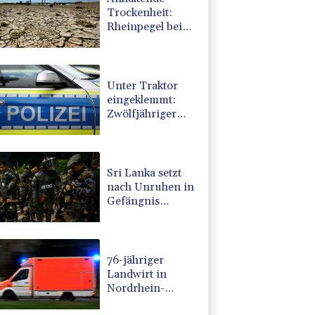
Trockenheit:
Rheinpegel bei
Düsseldorf auf
historischem Tief
Unter Traktor
eingeklemmt:
Zwölfjähriger
stirbt in
Nordrhein-
Westfalen
Sri Lanka setzt
nach Unruhen in
Gefängnis
Soldaten ein
76-jähriger
Landwirt in
Nordrhein-
Westfalen von