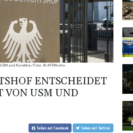
 USM und Konektra / Foto: © AFP/Archiv
TSHOF ENTSCHEIDET
T VON USM UND
Teilen
auf Facebook
Teilen
auf Twitter