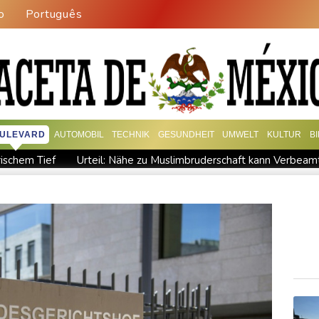
o
Português
ULEVARD
AUTOMOBIL
TECHNIK
GESUNDHEIT
UMWELT
KULTUR
B
rischem Tief
Urteil: Nähe zu Muslimbruderschaft kann Verbea
eipzig getagt
Dina Ebimbe wechselt von Frankfurt zu Schalke
ialog auf - ohne Machado
Schwimm-EM: Gose holt Gold im Fre
rstoß im Streit um US-Staatsbürgerschaft
Würgeschlange an K
-Westfalen
Sri Lanka setzt nach Unruhen in Gefängnis Soldaten 