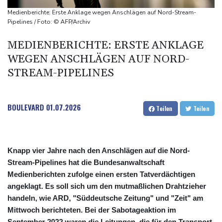
Bevölkerungsschutz
Medienberichte: Erste Anklage wegen Anschlägen auf Nord-Stream-
Unbekannter schießt in Baden-Württemberg auf Auto: Ein
Pipelines / Foto: © AFP/Archiv
Verletzter
MEDIENBERICHTE: ERSTE ANKLAGE
FIFA-Statement: Rückendeckung für Infantino
WEGEN ANSCHLÄGEN AUF NORD-
Fehlstart der Hartplatzsaison: Zverev scheitert in Montréal
STREAM-PIPELINES
BOULEVARD
01.07.2026
Teilen
Teilen
Knapp vier Jahre nach den Anschlägen auf die Nord-
Stream-Pipelines hat die Bundesanwaltschaft
Medienberichten zufolge einen ersten Tatverdächtigen
angeklagt. Es soll sich um den mutmaßlichen Drahtzieher
handeln, wie ARD, "Süddeutsche Zeitung" und "Zeit" am
Mittwoch berichteten. Bei der Sabotageaktion im
September 2022 waren die Leitungen, die für den Transport