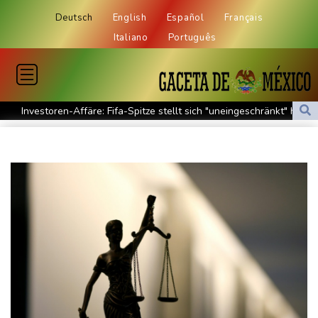
Deutsch
English
Español
Français
Italiano
Português
Investoren-Affäre: Fifa-Spitze stellt sich "uneingeschränkt" hinter
Infantino
Steinmeier-Nachfolge: Özdemir spricht sich für eine Frau aus
Wissenschaftler bestätigen: Schrottteil von SpaceX-Rakete auf
Mond eingeschlagen
Nilpferd-Baby von Herde von Drogenboss Escobar erst gerettet
und dann doch gestorben
Niedrigwasser: Ex-Umweltministerin Lemke fordert
grundsätzliche Gegenmaßnahmen
Investoren-Affäre: Fifa-Spitze stellt sich hinter Infantino
Brandgefahr: THW fordert mehr Investitionen für