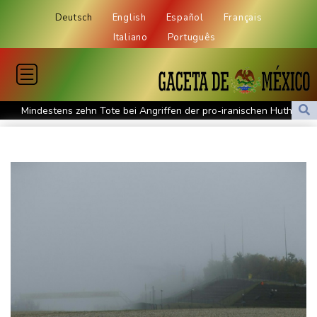
Deutsch
English
Español
Français
Italiano
Português
Mindestens zehn Tote bei Angriffen der pro-iranischen Huthis im
Jemen
US-Senat stimmt für verschärfte Sanktionen gegen Russland
US-Gericht setzt Bau von Trumps Ballsaal aus - Präsident
kündigt Berufung an
Direkt-ICE Berlin-Paris bleibt wegen Technikproblemen vorerst
unterbrochen
Selenskyj erstmals seit Beginn von Ukraine-Krieg nach Serbien
gereist
Russland weist Verantwortung für Drohnenvorfall an Leipziger
Flughafen zurück