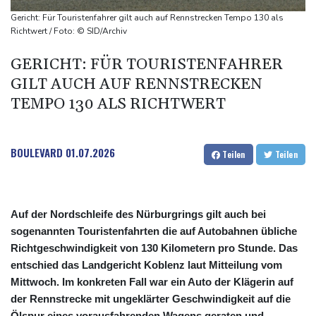
US-Berufungsgericht bestätigt Aussetzung von Trumps
Gericht: Für Touristenfahrer gilt auch auf Rennstrecken Tempo 130 als
umstrittenen Ballsaal-Plänen
Richtwert / Foto: © SID/Archiv
Nach Andrang auf Ceuta: Spanien und Italien streiten über
GERICHT: FÜR TOURISTENFAHRER
Grenzkontrollen
GILT AUCH AUF RENNSTRECKEN
Niewiadoma fährt am Mont Ventoux ins Gelbe Trikot
TEMPO 130 ALS RICHTWERT
Trumps umstrittener Justizminister Blanche kurz vor der
Bestätigung im Senat
BOULEVARD
01.07.2026
Teilen
Teilen
Auf der Nordschleife des Nürburgrings gilt auch bei
sogenannten Touristenfahrten die auf Autobahnen übliche
Richtgeschwindigkeit von 130 Kilometern pro Stunde. Das
entschied das Landgericht Koblenz laut Mitteilung vom
Mittwoch. Im konkreten Fall war ein Auto der Klägerin auf
der Rennstrecke mit ungeklärter Geschwindigkeit auf die
Ölspur eines vorausfahrenden Wagens geraten und