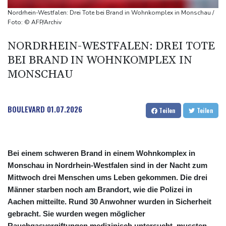
Munition beladen
Nordrhein-Westfalen: Drei Tote bei Brand in Wohnkomplex in Monschau /
Schauspielerin Iris Berben bekommt Deutschen Kulturpolitikpreis
Foto: © AFP/Archiv
Passagierverkehr an deutschen Flughäfen im ersten Halbjahr
NORDRHEIN-WESTFALEN: DREI TOTE
gesunken
BEI BRAND IN WOHNKOMPLEX IN
Papst Leo bei Besuch in Assisi von tausenden jungen Menschen
MONSCHAU
begeistert empfangen
BOULEVARD
01.07.2026
Teilen
Teilen
Bei einem schweren Brand in einem Wohnkomplex in
Monschau in Nordrhein-Westfalen sind in der Nacht zum
Mittwoch drei Menschen ums Leben gekommen. Die drei
Männer starben noch am Brandort, wie die Polizei in
Aachen mitteilte. Rund 30 Anwohner wurden in Sicherheit
gebracht. Sie wurden wegen möglicher
Rauchgasvergiftungen medizinisch untersucht, mussten