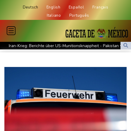
Deutsch
English
Español
Français
Italiano
Português
Iran-Krieg: Berichte über US-Munitionsknappheit - Pakistan will
neue Gespräche
Fund von Sprengstoffdrohne sorgt für Debatte über
Luftsicherheit
Für zwei Jahre: Salah-Wechsel zu Trabzonspor perfekt
Niedrigwasser: Bilger erwägt Aufhebung von Sonn- und
Feiertagsfahrverbot für Lkw
Kritik von Naturschützern: Kreuzfahrtbranche weiter auf "fossilem
Kurs"
Knöchelbruch: Lamparter muss nach Sturz operiert werden
Medien: Ukrainisches Flugzeug in Leipzig neben Drohne war mit