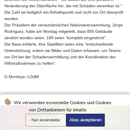
Veränderung der Oberfläche hin, die mit Schäden vereinbar ist."
Die Zahl sei lediglich ein Anhaltspunkt und nicht vor Ort überprüft
worden.
Der Präsident der venezolanischen Nationalversammlung, Jorge
Rodríguez, hatte am Montag mitgeteilt, dass 855 Gebäude
zerstört worden seien. 189 seien "komplett eingestürzt".
Die Nasa erklärte, ihre Satelliten seien eine "entscheidende
Unterstützung, indem sie Bilder und Daten erfassen, um Teams
vor Ort bei der Schadensermittlung und der Koordination der
Hilfsmaßnahmen zu helfen".
G.Montoya--LGdM
Wir verwenden essenzielle Cookies und Cookies
von Drittanbietern für Inhalte.
Nur essenzielle
Alles akzeptieren
© La Gaceta De Mexico - 2026 - Alle Rechte vorbehalten