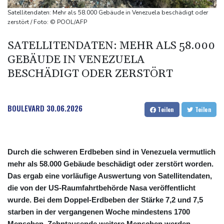
Drohnen über Bundeswehrstandort in Nordrhein-Westfalen
Satellitendaten: Mehr als 58.000 Gebäude in Venezuela beschädigt oder
gesichtet
zerstört / Foto: © POOL/AFP
Ungarns Regierungspartei nominiert Ex-Gerichtspräsidenten
SATELLITENDATEN: MEHR ALS 58.000
Baka als Staatschef
GEBÄUDE IN VENEZUELA
Schwimm-EM: Halbisch winkt und springt zu Bronze
BESCHÄDIGT ODER ZERSTÖRT
Selenskyj: Ukraine hat praktisch keine intakten
Wärmekraftwerke mehr
BOULEVARD
30.06.2026
Teilen
Teilen
Durch die schweren Erdbeben sind in Venezuela vermutlich
mehr als 58.000 Gebäude beschädigt oder zerstört worden.
Das ergab eine vorläufige Auswertung von Satellitendaten,
die von der US-Raumfahrtbehörde Nasa veröffentlicht
wurde. Bei dem Doppel-Erdbeben der Stärke 7,2 und 7,5
starben in der vergangenen Woche mindestens 1700
Menschen. Zehntausende weitere Menschen werden