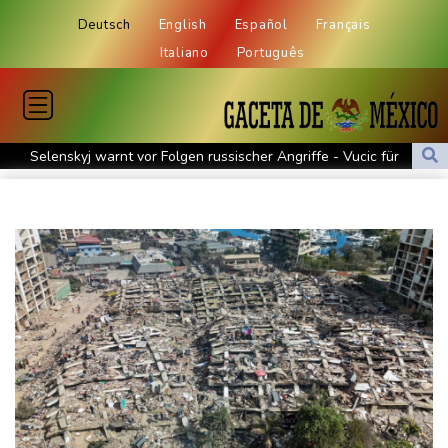
Deutsch
English
Español
Français
Italiano
Português
Selenskyj warnt vor Folgen russischer Angriffe - Vucic für
Integrität der Ukraine
Sieg auf der längsten Etappe: Vollering übernimmt
Gesamtführung
Drohne explodiert an der Grenze zwischen Rumänien und
Bulgarien nahe Gaspipeline
Lionel Messi trauert um seinen Vater
Absturz von Ultraleichtflugzeug: 72-jähriger Pilot stirbt in Baden-
Württemberg
Selenskyj warnt in Belgrad vor Folgen russischer Angriffe für
den Winter