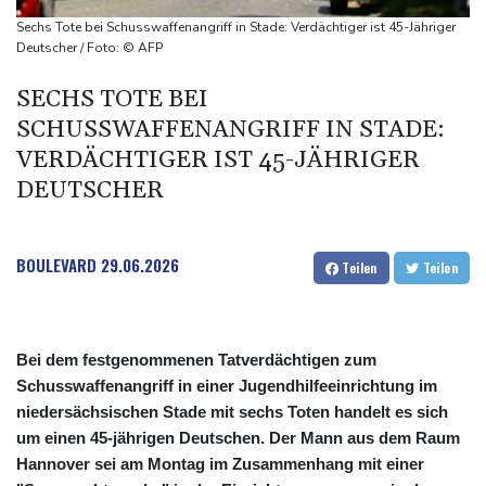
Jahrzehnt
Sechs Tote bei Schusswaffenangriff in Stade: Verdächtiger ist 45-Jähriger
Frei: Über Beteiligung an AfD-Regierung entscheidet nicht CDU
Deutscher / Foto: © AFP
in Sachsen-Anhalt
SECHS TOTE BEI
US-Senat stimmt für umfassendes Sanktionspaket gegen
SCHUSSWAFFENANGRIFF IN STADE:
Russland
VERDÄCHTIGER IST 45-JÄHRIGER
"Rente mit 63": Unionsfraktionschef Frei offen für Härtefall- und
DEUTSCHER
Übergangslösungen
BOULEVARD
29.06.2026
Teilen
Teilen
Bei dem festgenommenen Tatverdächtigen zum
Schusswaffenangriff in einer Jugendhilfeeinrichtung im
niedersächsischen Stade mit sechs Toten handelt es sich
um einen 45-jährigen Deutschen. Der Mann aus dem Raum
Hannover sei am Montag im Zusammenhang mit einer