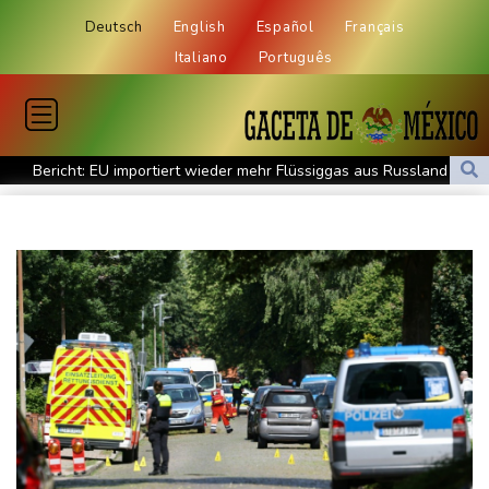
Deutsch
English
Español
Français
Italiano
Português
Bericht: EU importiert wieder mehr Flüssiggas aus Russland
Militärverwaltung: Mindestens drei Tote durch russische Angriffe
in Region Kiew
BUND kritisiert Lockerung von Sonntagsfahrverbot für Lkw - BDI
begrüßt es
Kolumbien: Neuer Präsident kündigt "unermüdlichen" Kampf
gegen Drogengewalt an
BUND kritisiert Lockerung von Sonn- und Feiertagsfahrverbot für
Lastwagen
Trump spricht nach Ballsaal-Urteil von "nationaler Schande"
Abholzung im Amazonas auf niedrigstem Stand seit einem